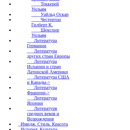
Теккерей
Уильям
Уайльд Оскар
Честертон
Гилберт К.
Шекспир
Уильям
Литература
Германии
Литература
других стран Европы
Литература
Испании и стран
Латинской Америки
Литература США
и Канады->
Литература
Франции->
Литература
Японии
Литературв
средних веков и
Возрождения
Имидж. Стиль. Красота
История. Культура.