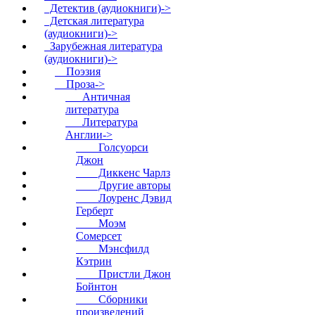
Детектив (аудиокниги)->
Детская литература
(аудиокниги)->
Зарубежная литература
(аудиокниги)
->
Поэзия
Проза
->
Античная
литература
Литература
Англии
->
Голсуорси
Джон
Диккенс Чарлз
Другие авторы
Лоуренс Дэвид
Герберт
Моэм
Сомерсет
Мэнсфилд
Кэтрин
Пристли Джон
Бойнтон
Сборники
произведений