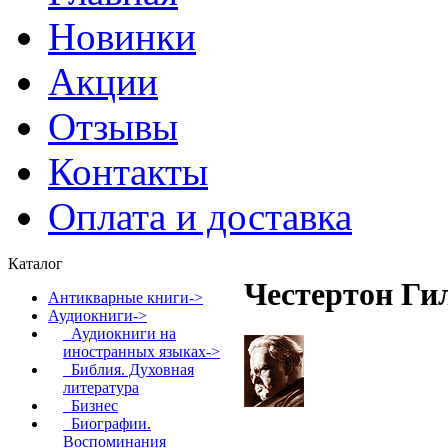
Новинки
Акции
Отзывы
Контакты
Оплата и доставка
Каталог
Честертон Ги
Антикварные книги->
Аудиокниги
->
Аудиокниги на
иностранных языках->
Библия. Духовная
литература
Бизнес
Биографии.
Воспоминания