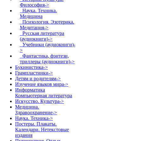
Философия->
Наука. Техника.
Медицина
Психология. Эзотерика.
Медитация->
Русская литература
(аудиокниги)->
Учебники (аудиокниги)-
>
Фантастика, фэнтези,
триллеры (аудиокниги)->
Букинистика->
Грампластинки->
Детям и родителям->
Изучение языков мира->
Информатика
Компьютерная литература
Искусство. Культура->
Медицина.
Здравоохранение->
Наука. Техника->
Постеры. Плакаты.
Календари. Нетекстовые
издания
Путешествия. Отдых.