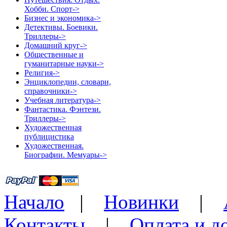
Хобби. Спорт->
Бизнес и экономика->
Детективы. Боевики.
Триллеры->
Домашний круг->
Общественные и
гуманитарные науки->
Религия->
Энциклопедии, словари,
справочники->
Учебная литература->
Фантастика. Фэнтези.
Триллеры->
Художественная
публицистика
Художественная.
Биографии. Мемуары->
Начало
|
Новинки
|
Контакты
|
Оплата и д