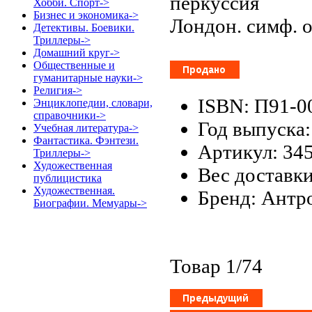
перкуссия
Хобби. Спорт->
Бизнес и экономика->
Лондон. симф. о
Детективы. Боевики.
Триллеры->
Домашний круг->
Общественные и
гуманитарные науки->
Религия->
ISBN: П91-0
Энциклопедии, словари,
справочники->
Год выпуска:
Учебная литература->
Фантастика. Фэнтези.
Артикул: 34
Триллеры->
Художественная
Вес доставки
публицистика
Художественная.
Бренд: Антр
Биографии. Мемуары->
Товар 1/74