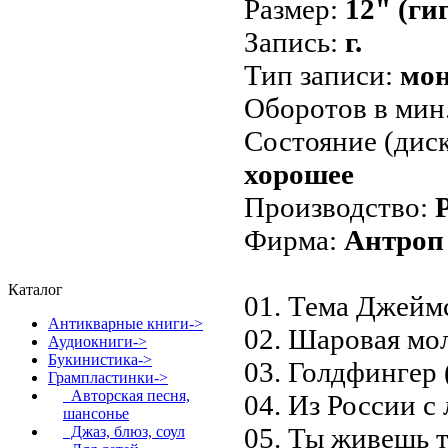
Размер:
12" (ги
Запись:
г.
Тип записи:
мо
Оборотов в мин
Состояние (диск
хорошее
Производство:
Фирма:
Антроп
Каталог
01. Тема Джейм
Антикварные книги->
02. Шаровая мо
Аудиокниги->
Букинистика->
03. Голдфингер 
Грампластинки
->
Авторская песня,
04. Из России с
шансонье
05. Ты живешь 
Джаз, блюз, соул