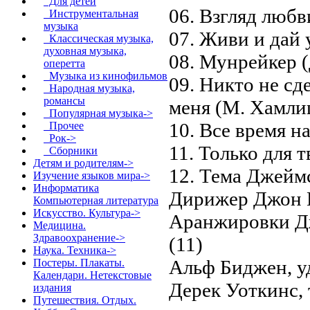
Для детей
06. Взгляд любв
Инструментальная
музыка
07. Живи и дай 
Классическая музыка,
духовная музыка,
08. Мунрейкер 
оперетта
Музыка из кинофильмов
09. Никто не с
Народная музыка,
романсы
меня (М. Хамли
Популярная музыка->
10. Все время н
Прочее
Рок->
11. Только для т
Сборники
Детям и родителям->
12. Тема Джеймс
Изучение языков мира->
Информатика
Дирижер Джон 
Компьютерная литература
Искусство. Культура->
Аранжировки Дж
Медицина.
Здравоохранение->
(11)
Наука. Техника->
Альф Биджен, уд
Постеры. Плакаты.
Календари. Нетекстовые
Дерек Уоткинс, 
издания
Путешествия. Отдых.