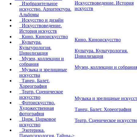
Искусствоведение. История
Изобразительное
искусств
искусство. Архитектура.
Альбомы
Искусство и дизайн
Искусствоведение.
История искусств
Кино. Киноискусство
Кино. Киноискусство
Культура.
Культурология.
Культура. Культурология.
Цивилизация
Цивилизация
Музеи, коллекции и
собрания
Музеи, коллекции и собрани
Музыка и зрелищные
искусства
Танец. Балет.
Хореография
Театр. Сценическое
искусство
Музыка и зрелищные искусс
Фотоискусство.
Художественная
Танец. Балет. Хореография
фотография
Цирк. Цирковое
Театр. Сценическое искусств
искусство
Эзотерика.
Парапсихология. Тайны->