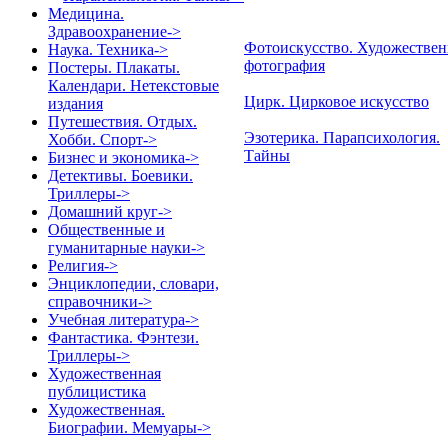
Медицина.
Здравоохранение->
Фотоискусство. Художествен
Наука. Техника->
фотография
Постеры. Плакаты.
Календари. Нетекстовые
Цирк. Цирковое искусство
издания
Путешествия. Отдых.
Эзотерика. Парапсихология.
Хобби. Спорт->
Тайны
Бизнес и экономика->
Детективы. Боевики.
Триллеры->
Домашний круг->
Общественные и
гуманитарные науки->
Религия->
Энциклопедии, словари,
справочники->
Учебная литература->
Фантастика. Фэнтези.
Триллеры->
Художественная
публицистика
Художественная.
Биографии. Мемуары->