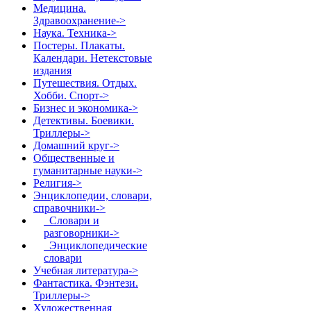
Медицина.
Здравоохранение->
Наука. Техника->
Постеры. Плакаты.
Календари. Нетекстовые
издания
Путешествия. Отдых.
Хобби. Спорт->
Бизнес и экономика->
Детективы. Боевики.
Триллеры->
Домашний круг->
Общественные и
гуманитарные науки->
Религия->
Энциклопедии, словари,
справочники
->
Словари и
разговорники->
Энциклопедические
словари
Учебная литература->
Фантастика. Фэнтези.
Триллеры->
Художественная