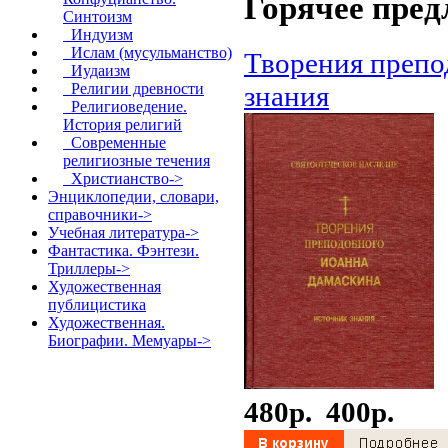
Горячее пред
Синтоизм
Индуизм
Ислам (мусульманство)
Творения препо
Иудаизм
знания
Религии древности
Религиоведение.
История религий
Современные
религиозные течения
Христианство->
Энциклопедии, словари,
справочники->
Учебная литература->
Фантастика. Фэнтези.
Триллеры->
Художественная
публицистика
Художественная.
Биографии. Мемуары->
480p.
400p.