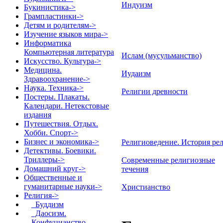
Индуизм
Букинистика->
Грампластинки->
Детям и родителям->
Изучение языков мира->
Информатика
Компьютерная литература
Ислам (мусульманство)
Искусство. Культура->
Медицина.
Иудаизм
Здравоохранение->
Наука. Техника->
Религии древности
Постеры. Плакаты.
Календари. Нетекстовые
издания
Путешествия. Отдых.
Хобби. Спорт->
Бизнес и экономика->
Религиоведение. История ре
Детективы. Боевики.
Триллеры->
Современные религиозные
Домашний круг->
течения
Общественные и
гуманитарные науки->
Христианство
Религия
->
Буддизм
Даосизм.
Конфуцианство.