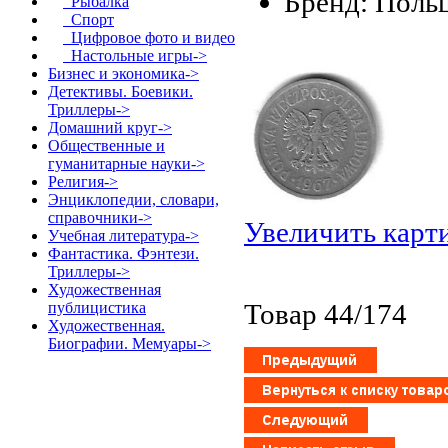
Бренд: Поль
Рыбалка
Спорт
Цифровое фото и видео
Настольные игры->
Бизнес и экономика->
Детективы. Боевики.
Триллеры->
Домашний круг->
Общественные и
гуманитарные науки->
Религия->
Энциклопедии, словари,
справочники->
Увеличить карт
Учебная литература->
Фантастика. Фэнтези.
Триллеры->
Художественная
Товар 44/174
публицистика
Художественная.
Биографии. Мемуары->