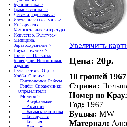
Букинистика->
Грампластинки->
Детям и родителям->
Изучение языков мира->
Информатика
Компьютерная литература
Искусство. Культура->
Медицина.
Увеличить карт
Здравоохранение->
Наука. Техника->
Постеры. Плакаты.
Цена: 20p.
Календари. Нетекстовые
издания
Путешествия. Отдых.
10 грошей 196
Хобби. Спорт
->
Головоломки. Ребусы
Страна:
Польш
Грибы. Справочники.
Определители
Номер по Крау
Монеты
->
Азербайджан
Год:
1967
Армения
Буквы:
MW
Багамские острова
Белоруссия
Материал:
Алю
Бельгия
Венгрия