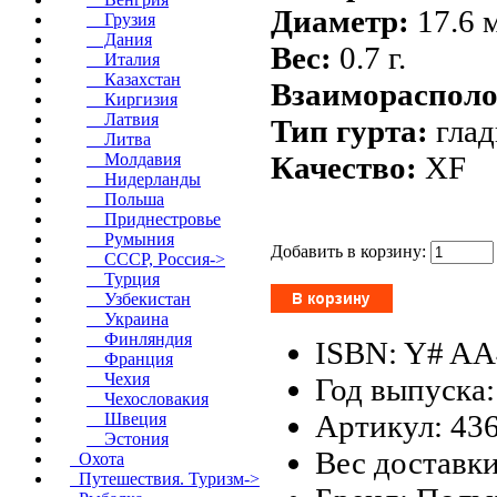
Диаметр:
17.6 
Грузия
Дания
Вес:
0.7 г.
Италия
Казахстан
Взаиморасполо
Киргизия
Латвия
Тип гурта:
гла
Литва
Качество:
XF
Молдавия
Нидерланды
Польша
Приднестровье
Румыния
Добавить в корзину:
СССР, Россия->
Турция
Узбекистан
Украина
Финляндия
ISBN: Y# AA
Франция
Чехия
Год выпуска:
Чехословакия
Артикул: 43
Швеция
Эстония
Вес доставки
Охота
Путешествия. Туризм->