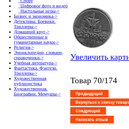
Спорт
Цифровое фото и видео
Настольные игры->
Бизнес и экономика->
Детективы. Боевики.
Триллеры->
Домашний круг->
Общественные и
гуманитарные науки->
Религия->
Энциклопедии, словари,
Увеличить карт
справочники->
Учебная литература->
Фантастика. Фэнтези.
Триллеры->
Товар 70/174
Художественная
публицистика
Художественная.
Биографии. Мемуары->