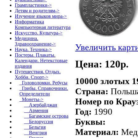
Грампластинки->
Детям и родителям->
Изучение языков мира->
Информатика
Компьютерная литература
Искусство. Культура->
Медицина.
Здравоохранение->
Увеличить карт
Наука. Техника->
Постеры. Плакаты.
Календари. Нетекстовые
Цена: 120p.
издания
Путешествия. Отдых.
Хобби. Спорт
->
10000 злотых 
Головоломки. Ребусы
Грибы. Справочники.
Страна:
Польш
Определители
Номер по Крау
Монеты
->
Азербайджан
Год:
1990
Армения
Багамские острова
Буквы:
Белоруссия
Бельгия
Материал:
Мед
Венгрия