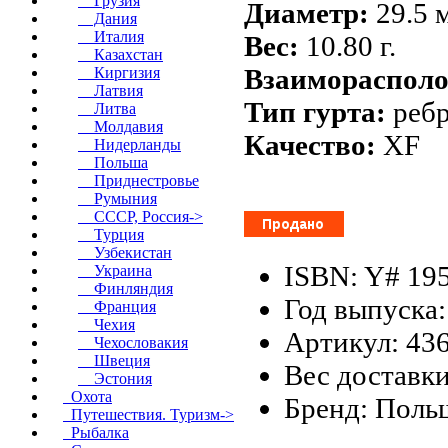
Грузия
Диаметр:
29.5 
Дания
Италия
Вес:
10.80 г.
Казахстан
Взаиморасполо
Киргизия
Латвия
Тип гурта:
реб
Литва
Молдавия
Качество:
XF
Нидерланды
Польша
Приднестровье
Румыния
СССР, Россия->
Турция
Узбекистан
ISBN: Y# 19
Украина
Финляндия
Год выпуска:
Франция
Чехия
Артикул: 43
Чехословакия
Швеция
Вес доставки
Эстония
Охота
Бренд: Поль
Путешествия. Туризм->
Рыбалка