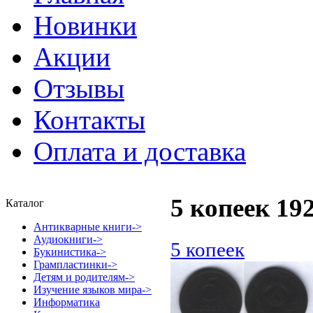
Новинки
Акции
Отзывы
Контакты
Оплата и доставка
5 копеек 19
Каталог
Антикварные книги->
Аудиокниги->
5 копеек
Букинистика->
Грампластинки->
Детям и родителям->
Изучение языков мира->
Информатика