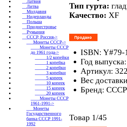
Латвия
Тип гурта:
гла
Литва
Молдавия
Качество:
XF
Нидерланды
Польша
Приднестровье
Румыния
СССР, Россия
->
Монеты СССР
->
Монеты СССР
ISBN: Y#79-
до 1961 года
->
1/2 копейки
Год выпуска:
1 копейка
2 копейки
Артикул: 32
3 копейки
5 копеек
Вес доставки
10 копеек
Бренд: СССР
15 копеек
20 копеек
Монеты СССР
1961-1991->
Монеты
Государственного
Товар 1/45
банка СССР 1991-
1992