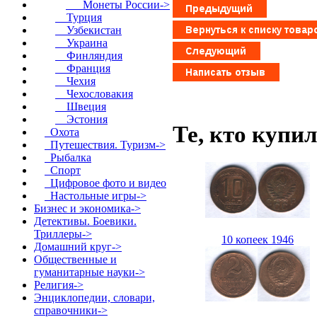
Монеты России->
Турция
Узбекистан
Украина
Финляндия
Франция
Чехия
Чехословакия
Швеция
Эстония
Те, кто купи
Охота
Путешествия. Туризм->
Рыбалка
Спорт
Цифровое фото и видео
Настольные игры->
Бизнес и экономика->
Детективы. Боевики.
Триллеры->
10 копеек 1946
Домашний круг->
Общественные и
гуманитарные науки->
Религия->
Энциклопедии, словари,
справочники->