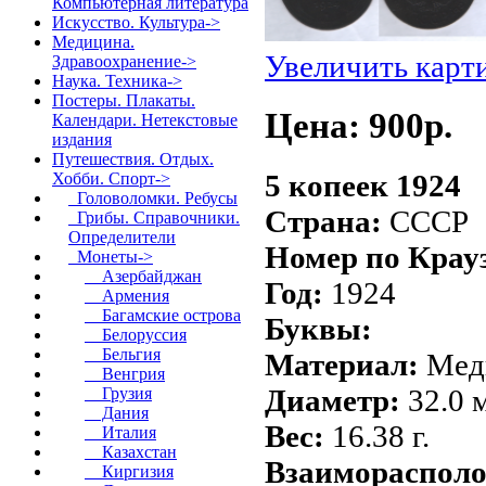
Компьютерная литература
Искусство. Культура->
Медицина.
Увеличить карт
Здравоохранение->
Наука. Техника->
Постеры. Плакаты.
Цена: 900p.
Календари. Нетекстовые
издания
Путешествия. Отдых.
5 копеек 1924
Хобби. Спорт
->
Головоломки. Ребусы
Страна:
СССР
Грибы. Справочники.
Определители
Номер по Крау
Монеты
->
Азербайджан
Год:
1924
Армения
Багамские острова
Буквы:
Белоруссия
Бельгия
Материал:
Мед
Венгрия
Диаметр:
32.0 
Грузия
Дания
Вес:
16.38 г.
Италия
Казахстан
Взаиморасполо
Киргизия