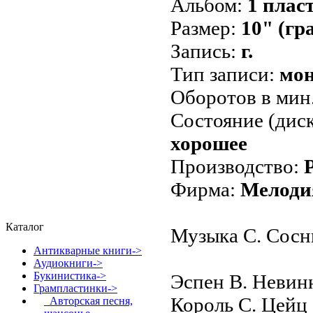
Альбом:
1 плас
Размер:
10" (гр
Запись:
г.
Тип записи:
мо
Оборотов в мин
Состояние (диск
хорошее
Производство:
Фирма:
Мелоди
Каталог
Музыка С. Сосн
Антикварные книги->
Аудиокниги->
Букинистика->
Эспен В. Неви
Грампластинки
->
Король С. Цейц
Авторская песня,