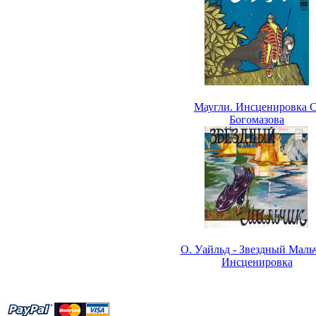
Маугли. Инсценировка С
Богомазова
О. Уайльд - Звездный Маль
Инсценировка