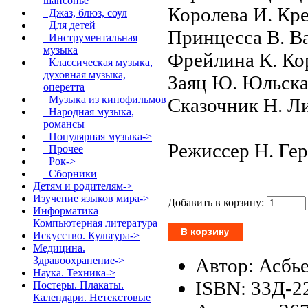
шансонье
Королева И. Кр
Джаз, блюз, соул
Для детей
Принцесса В. В
Инструментальная
музыка
Фрейлина К. Ко
Классическая музыка,
духовная музыка,
Заяц Ю. Юльска
оперетта
Музыка из кинофильмов
Сказочник Н. Л
Народная музыка,
романсы
Популярная музыка->
Режиссер Н. Ге
Прочее
Рок->
Сборники
Детям и родителям->
Изучение языков мира->
Добавить в корзину:
Информатика
Компьютерная литература
Искусство. Культура->
Медицина.
Автор: Асбь
Здравоохранение->
Наука. Техника->
ISBN: 33Д-2
Постеры. Плакаты.
Календари. Нетекстовые