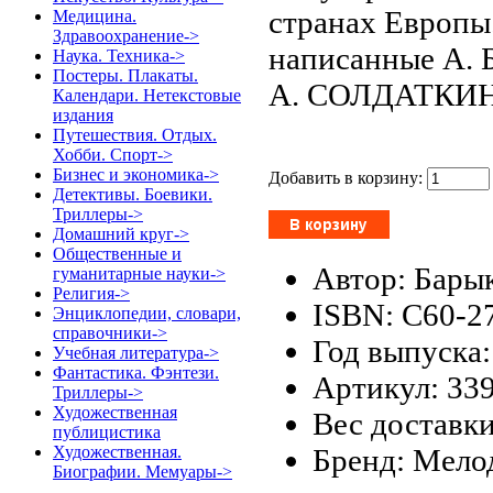
странах Европы
Медицина.
Здравоохранение->
написанные А. 
Наука. Техника->
Постеры. Плакаты.
А. СОЛДАТКИ
Календари. Нетекстовые
издания
Путешествия. Отдых.
Хобби. Спорт->
Бизнес и экономика->
Добавить в корзину:
Детективы. Боевики.
Триллеры->
Домашний круг->
Общественные и
Автор: Бары
гуманитарные науки->
Религия->
ISBN: С60-2
Энциклопедии, словари,
справочники->
Год выпуска:
Учебная литература->
Фантастика. Фэнтези.
Артикул: 33
Триллеры->
Художественная
Вес доставки
публицистика
Бренд: Мело
Художественная.
Биографии. Мемуары->