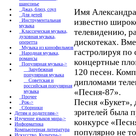
шансонье
Джаз, блюз, соул
Имя Александра
Для детей
известно широк
Инструментальная
музыка
телевидению, ра
Классическая музыка,
духовная музыка,
дискотеках. Вме
оперетта
Музыка из кинофильмов
гастролируя по 
Народная музыка,
романсы
концертные пло
Популярная музыка
->
Зарубежная
120 песен. Ком
популярная музыка
дипломами теле
Советская и
российская популярная
«Песня-87».
музыка
Прочее
Песня «Букет», 
Рок->
Сборники
зрителей была 
Детям и родителям->
Изучение языков мира->
конкурсе «Песн
Информатика
Компьютерная литература
популярно не то
Искусство. Культура->