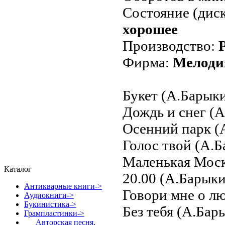
Состояние (диск
хорошее
Производство:
Фирма:
Мелоди
Букет (А.Барыки
Дождь и снег (
Осенний парк (
Голос твой (А.Б
Маленькая Моск
Каталог
20.00 (А.Барык
Антикварные книги->
Говори мне о л
Аудиокниги->
Букинистика->
Без тебя (А.Бар
Грампластинки
->
Авторская песня,