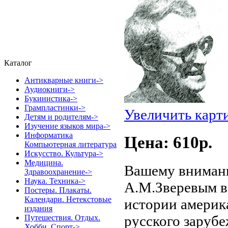
Каталог
Антикварные книги->
Аудиокниги->
Букинистика->
Грампластинки->
Увеличить карт
Детям и родителям->
Изучение языков мира->
Информатика
Цена: 610p.
Компьютерная литература
Искусство. Культура->
Медицина.
Вашему внимани
Здравоохранение->
Наука. Техника->
A.M.Зверевым в 
Постеры. Плакаты.
Календари. Нетекстовые
истории америк
издания
русского заруб
Путешествия. Отдых.
Хобби. Спорт->