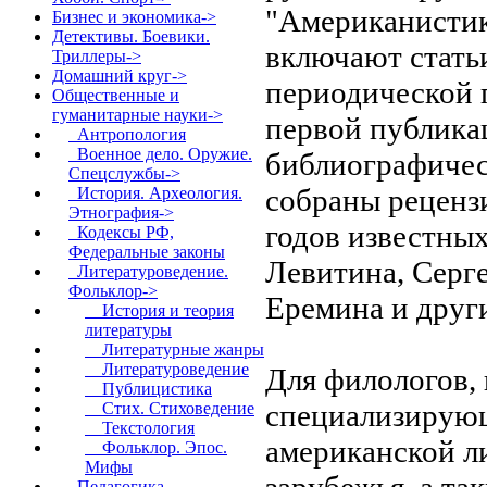
"Американистика
Бизнес и экономика->
Детективы. Боевики.
включают статьи
Триллеры->
Домашний круг->
периодической п
Общественные и
гуманитарные науки
->
первой публикац
Антропология
Военное дело. Оружие.
библиографическ
Спецслужбы->
собраны реценз
История. Археология.
Этнография->
годов известны
Кодексы РФ,
Федеральные законы
Левитина, Серг
Литературоведение.
Фольклор
->
Еремина и друг
История и теория
литературы
Литературные жанры
Литературоведение
Для филологов, 
Публицистика
специализирующ
Стих. Стиховедение
Текстология
американской л
Фольклор. Эпос.
Мифы
зарубежья, а та
Педагогика