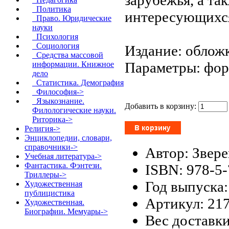
Политика
интересующихся
Право. Юридические
науки
Психология
Социология
Издание: обложк
Средства массовой
Параметры: форм
информации. Книжное
дело
Статистика. Демография
Философия->
Языкознание.
Добавить в корзину:
Филологические науки.
Риторика->
Религия->
Энциклопедии, словари,
справочники->
Автор: Звере
Учебная литература->
Фантастика. Фэнтези.
ISBN: 978-5
Триллеры->
Год выпуска:
Художественная
публицистика
Артикул: 21
Художественная.
Биографии. Мемуары->
Вес доставки