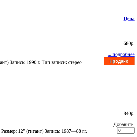
Цена
680p.
... подробнее
т) Запись: 1990 г. Тип записи: стерео
840p.
Добавить:
Размер: 12" (гигант) Запись: 1987—88 гг.