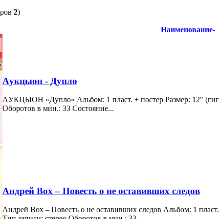
аров
2
)
Наименование-
Aукцыон - Дупло
AУКЦЫОН «Дупло» Альбом: 1 пласт. + постер Размер: 12" (гиган
Оборотов в мин.: 33 Состояние...
Андрей Вох ‎– Повесть о не оставивших следов
Андрей Вох ‎– Повесть о не оставивших следов Альбом: 1 пласт. 
Тип записи: стерео Оборотов в мин.: 33...