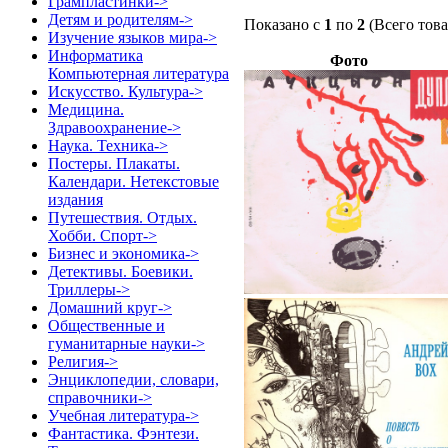
Грампластинки->
Детям и родителям->
Показано с
1
по
2
(Всего тов
Изучение языков мира->
Информатика
Фото
Компьютерная литература
Искусство. Культура->
Медицина.
Здравоохранение->
Наука. Техника->
Постеры. Плакаты.
Календари. Нетекстовые
издания
Путешествия. Отдых.
Хобби. Спорт->
Бизнес и экономика->
Детективы. Боевики.
Триллеры->
Домашний круг->
Общественные и
гуманитарные науки->
Религия->
Энциклопедии, словари,
справочники->
Учебная литература->
Фантастика. Фэнтези.