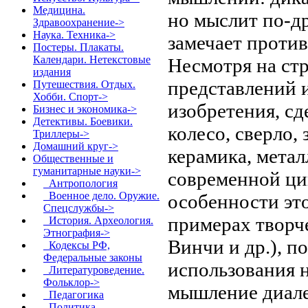
Медицина.
но мыслит по-др
Здравоохранение->
Наука. Техника->
замечает против
Постеры. Плакаты.
Календари. Нетекстовые
Несмотря на ст
издания
представлений 
Путешествия. Отдых.
Хобби. Спорт->
изобретения, сд
Бизнес и экономика->
Детективы. Боевики.
колесо, сверло,
Триллеры->
Домашний круг->
керамика, метал
Общественные и
гуманитарные науки
->
современной ци
Антропология
Военное дело. Оружие.
особенности это
Спецслужбы->
примерах творч
История. Археология.
Этнография->
Винчи и др.), 
Кодексы РФ,
Федеральные законы
использования н
Литературоведение.
Фольклор->
мышление диалек
Педагогика
Политика