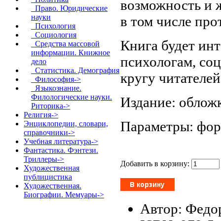
возможность и 
Право. Юридические
науки
в том числе пр
Психология
Социология
Книга будет ин
Средства массовой
информации. Книжное
психологам, со
дело
Статистика. Демография
кругу читателей
Философия->
Языкознание.
Филологические науки.
Издание: обложк
Риторика->
Религия->
Параметры: форм
Энциклопедии, словари,
справочники->
Учебная литература->
Фантастика. Фэнтези.
Триллеры->
Добавить в корзину:
Художественная
публицистика
Художественная.
Биографии. Мемуары->
Автор: Федо