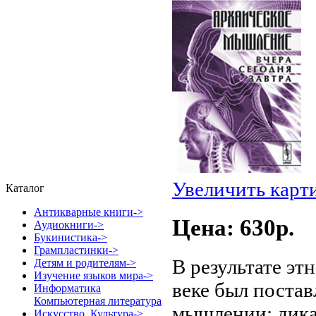
Увеличить карт
Каталог
Антикварные книги->
Цена: 630p.
Аудиокниги->
Букинистика->
Грампластинки->
В результате эт
Детям и родителям->
Изучение языков мира->
веке был поста
Информатика
Компьютерная литература
мышлении: дика
Искусство. Культура->