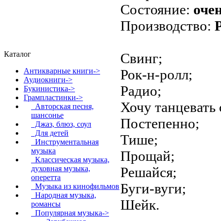
Состояние:
оче
Производство:
Каталог
Свинг;
Рок-н-ролл;
Антикварные книги->
Аудиокниги->
Радио;
Букинистика->
Грампластинки
->
Хочу танцевать 
Авторская песня,
шансонье
Постепенно;
Джаз, блюз, соул
Для детей
Тише;
Инструментальная
музыка
Прощай;
Классическая музыка,
Решайся;
духовная музыка,
оперетта
Буги-вуги;
Музыка из кинофильмов
Народная музыка,
Шейк.
романсы
Популярная музыка
->