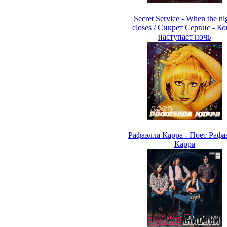
Secret Service - When the ni
closes / Сикрет Сервис - Ко
наступает ночь
Рафаэлла Карра - Поет Рафа
Карра