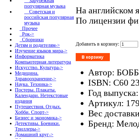
Зарубежная
популярная музыка
На английском я
Советская и
российская популярная
По лицензии фи
музыка
Прочее
Рок->
Сборники
Добавить в корзину:
Детям и родителям->
Изучение языков мира->
Информатика
Компьютерная литература
Искусство. Культура->
Автор: БОБ
Медицина.
Здравоохранение->
ISBN: С60 2
Наука. Техника->
Постеры. Плакаты.
Год выпуска:
Календари. Нетекстовые
Артикул: 17
издания
Путешествия. Отдых.
Вес доставки
Хобби. Спорт->
Бизнес и экономика->
Бренд: Мело
Детективы. Боевики.
Триллеры->
Домашний круг->