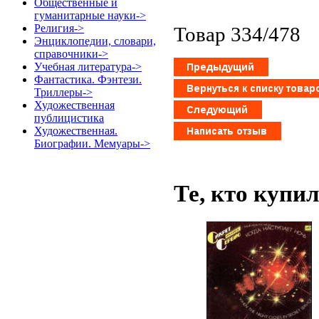
Общественные и
гуманитарные науки->
Религия->
Товар 334/478
Энциклопедии, словари,
справочники->
Учебная литература->
Фантастика. Фэнтези.
Триллеры->
Художественная
публицистика
Художественная.
Биографии. Мемуары->
Те, кто купи