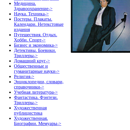
Медицина.
Здравоохранение->
Наука. Техника->
Постеры. Плакаты.
Календари. Нетекстовые
издания
Путешествия. Отдых.
Хобби. Спорт->
Бизнес и экономика->
Детективы. Боевики.
Триллеры->
Домашний круг->
Общественные и
гуманитарные науки->
Религия->
Энциклопедии, словари,
справочники->
Учебная литература->
Фантастика. Фэнтези.
Триллеры->
Художественная
публицистика
Художественная.
Биографии. Мемуары->