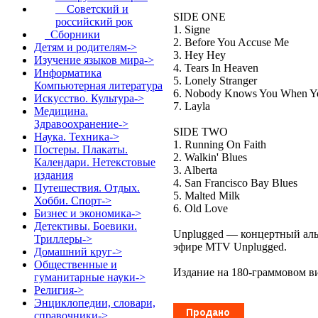
Советский и
SIDE ONE
российский рок
1. Signe
Сборники
2. Before You Accuse Me
Детям и родителям->
3. Hey Hey
Изучение языков мира->
4. Tears In Heaven
Информатика
5. Lonely Stranger
Компьютерная литература
6. Nobody Knows You When Y
Искусство. Культура->
7. Layla
Медицина.
Здравоохранение->
SIDE TWO
Наука. Техника->
1. Running On Faith
Постеры. Плакаты.
2. Walkin' Blues
Календари. Нетекстовые
3. Alberta
издания
4. San Francisco Bay Blues
Путешествия. Отдых.
5. Malted Milk
Хобби. Спорт->
6. Old Love
Бизнес и экономика->
Детективы. Боевики.
Unplugged — концертный аль
Триллеры->
эфире MTV Unplugged.
Домашний круг->
Общественные и
Издание на 180-граммовом ви
гуманитарные науки->
Религия->
Энциклопедии, словари,
справочники->