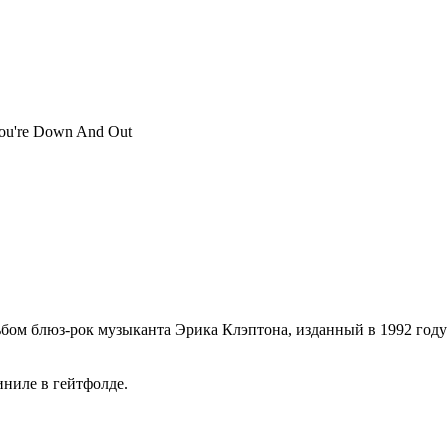
ou're Down And Out
бом блюз-рок музыканта Эрика Клэптона, изданный в 1992 году
ниле в гейтфолде.