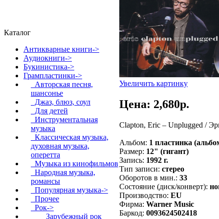
Каталог
Антикварные книги->
Аудиокниги->
Букинистика->
Грампластинки
->
Увеличить картинку
Авторская песня,
шансонье
Цена: 2,680p.
Джаз, блюз, соул
Для детей
Инструментальная
Clapton, Eric – Unplugged / 
музыка
Классическая музыка,
Альбом:
1 пластинка (альб
духовная музыка,
Размер:
12" (гигант)
оперетта
Запись:
1992 г.
Музыка из кинофильмов
Тип записи:
стерео
Народная музыка,
Оборотов в мин.:
33
романсы
Состояние (диск/конверт):
но
Популярная музыка->
Производство:
EU
Прочее
Фирма:
Warner Music
Рок
->
Баркод:
0093624502418
Зарубежный рок