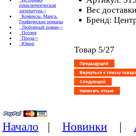
приключенческая
Вес доставки
литература->
Комиксы. Манга.
Бренд: Цент
Графические романы
Любовный роман->
Поэзия
Проза->
Юмор
Товар 5/27
Начало
|
Новинки
|