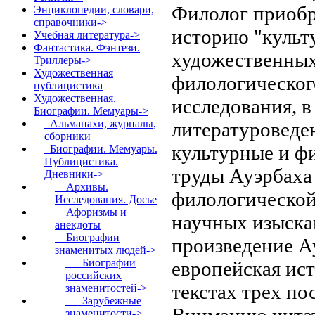
Филолог приобр
Энциклопедии, словари,
справочники->
историю "культ
Учебная литература->
Фантастика. Фэнтези.
художественных
Триллеры->
Художественная
филологическог
публицистика
Художественная.
исследования, 
Биографии. Мемуары
->
Альманахи, журналы,
литературоведен
сборники
культурные и ф
Биографии. Мемуары.
Публицистика.
труды Ауэрбаха 
Дневники
->
Архивы.
филологической
Исследования. Досье
Афоризмы и
научных изыска
анекдоты
Биографии
произведение Ау
знаменитых людей
->
Биографии
европейская ис
российских
текстах трех по
знаменитостей->
Зарубежные
Вниманию читат
знаменитости
->