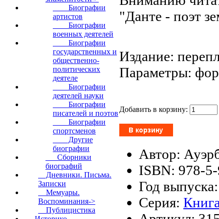
Биографии
"Данте - поэт з
артистов
Биографии
военных деятелей
Биографии
государственных и
Издание: перепл
общественно-
Параметры: форм
политических
деятеле
Биографии
деятелей науки
Биографии
Добавить в корзину:
писателей и поэтов
Биографии
спортсменов
Другие
биографии
Автор: Ауэрб
Сборники
биографий
ISBN: 978-5
Дневники. Письма.
Год выпуска:
Записки
Мемуары.
Серия:
Книга
Воспоминания->
Публицистика
Артикул: 31
Историко-