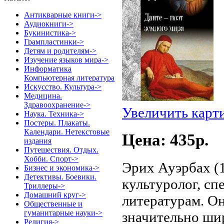
Антикварные книги->
Аудиокниги->
Букинистика->
Грампластинки->
Детям и родителям->
Изучение языков мира->
Информатика
Компьютерная литература
Искусство. Культура->
Медицина.
Здравоохранение->
Увеличить карт
Наука. Техника->
Постеры. Плакаты.
Календари. Нетекстовые
Цена: 435p.
издания
Путешествия. Отдых.
Хобби. Спорт->
Эрих Ауэрбах (
Бизнес и экономика->
Детективы. Боевики.
культуролог, сп
Триллеры->
Домашний круг->
литературам. Он
Общественные и
гуманитарные науки->
значительно шир
Религия->