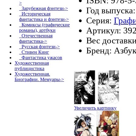
ISBN: 978-5
>
Год выпуска:
Зарубежная фэнтези->
Историческая
Серия:
Графи
фантастика и фэнтези->
Комиксы (графические
Артикул: 39
романы), артбуки
Отечественная
Вес доставки
фантастика->
Русская фэнтези->
Бренд: Азбу
Стивен Кинг
Фантастика ужасов
Художественная
публицистика
Художественная.
Биографии. Мемуары->
Увеличить картинку