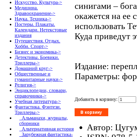
Искусство. Культура->
синигами – бога
Медицина.
Здравоохранение->
окажется на ее 
Наука. Техника->
использовать Те
Постеры. Плакаты.
Календари. Нетекстовые
Куда приведут э
издания
Путешествия. Отдых.
Хобби. Спорт->
Бизнес и экономика->
Детективы. Боевики.
Триллеры->
Издание: перепл
Домашний круг->
Параметры: фор
Общественные и
гуманитарные науки->
Религия->
Энциклопедии, словари,
справочники->
Добавить в корзину:
Учебная литература->
Фантастика. Фэнтези.
Триллеры
->
Альманахи, журналы,
сборники
Автор: Цугу
Альтернативная история
Зарубежная фантастика-