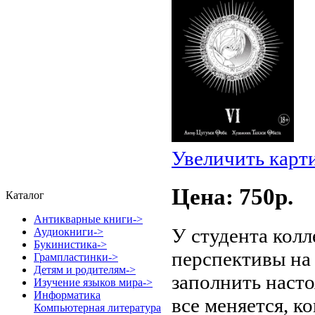
Увеличить карт
Цена: 750p.
Каталог
Антикварные книги->
У студента кол
Аудиокниги->
Букинистика->
перспективы на
Грампластинки->
Детям и родителям->
заполнить насто
Изучение языков мира->
Информатика
все меняется, к
Компьютерная литература