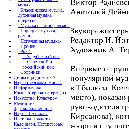
Виктор Радиевск
музыка
Анатолий Дейне
Классическая музыка,
духовная музыка,
оперетта
Музыка из кинофильмов
Звукорежиссеры:
Народная музыка,
романсы
Редактор И. Йот
Популярная музыка->
Прочее
Художник А. Те
Рок
->
Зарубежный рок
Советский и
Впервые о груп
российский рок
Сборники
популярной муз
Детям и родителям->
Изучение языков мира->
в Тбилиси. Колл
Информатика
Компьютерная литература
место), показа
Искусство. Культура->
Медицина.
руководителя г
Здравоохранение->
Наука. Техника->
Кирсанова), кот
Постеры. Плакаты.
жюри и слушате
Календари. Нетекстовые