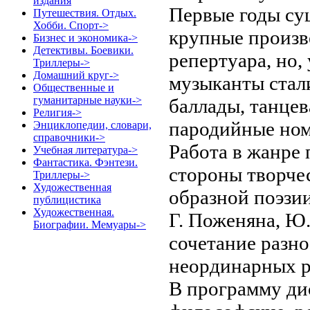
издания
Первые годы су
Путешествия. Отдых.
Хобби. Спорт->
крупные произв
Бизнес и экономика->
Детективы. Боевики.
репертуара, но,
Триллеры->
Домашний круг->
музыканты стал
Общественные и
гуманитарные науки->
баллады, танцев
Религия->
пародийные ном
Энциклопедии, словари,
справочники->
Работа в жанре
Учебная литература->
Фантастика. Фэнтези.
стороны творче
Триллеры->
Художественная
образной поэзии
публицистика
Художественная.
Г. Поженяна, Ю
Биографии. Мемуары->
сочетание разн
неординарных р
В программу ди