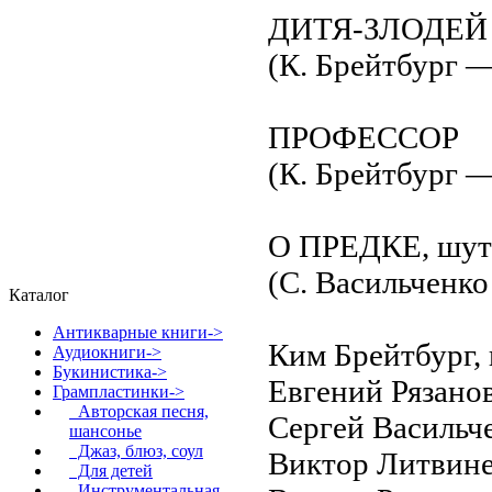
ДИТЯ-ЗЛОДЕЙ
(К. Брейтбург 
ПРОФЕССОР
(К. Брейтбург 
О ПРЕДКЕ, шут
(С. Васильченко
Каталог
Антикварные книги->
Ким Брейтбург, 
Аудиокниги->
Букинистика->
Евгений Рязано
Грампластинки
->
Авторская песня,
Сергей Васильч
шансонье
Джаз, блюз, соул
Виктор Литвине
Для детей
Инструментальная