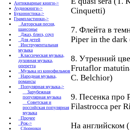
E quasi sera (T.
Антикварные книги->
Cinquetti)
Аудиокниги->
Букинистика->
Грампластинки
->
Авторская песня,
7. Флейта в тем
шансонье
Джаз, блюз, соул
Piper in the dark
Для детей
Инструментальная
музыка
Классическая музыка,
8. Утренний цве
духовная музыка,
Frutaflor matuti
оперетта
Музыка из кинофильмов
C. Belchior)
Народная музыка,
романсы
Популярная музыка
->
Зарубежная
9. Песенка про 
популярная музыка
Советская и
Filastrocca per R
российская популярная
музыка
Прочее
На английском (1
Рок->
Сборники