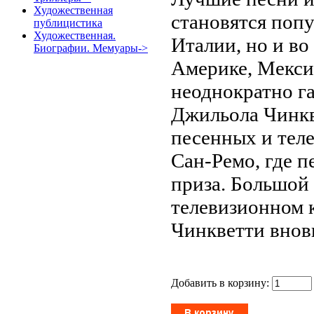
Художественная
становятся попу
публицистика
Художественная.
Италии, но и во
Биографии. Мемуары->
Америке, Мексик
неоднократно г
Джильола Чинкв
песенных и тел
Сан-Ремо, где 
приза. Большой 
телевизионном к
Чинкветти внов
Добавить в корзину: