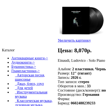
Увеличить картинку
Цена: 8,070p.
Каталог
Антикварные книги->
Einaudi, Ludovico - Solo Pia
Аудиокниги->
Букинистика->
Альбом:
2 пластинки. Черн
Грампластинки
->
Размер:
12" (гигант)
Авторская песня,
Запись:
2026 г.
шансонье
Тип записи:
стерео
Джаз, блюз, соул
Оборотов в мин.:
33
Для детей
Состояние (диск/конверт):
но
Инструментальная
Производство:
Германия
музыка
Фирма:
Классическая музыка,
Баркод:
0602488239233
духовная музыка,