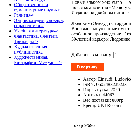
Новый альбом Solo Piano — э
Общественные и
новая композиция «Memory On
гуманитарные науки->
Издание на двойном виниле
Религия->
Энциклопедии, словари,
Людовико Эйнауди с гордост
справочники->
Впервые выпущенные вместе
Учебная литература->
особенное произведение. Это
Фантастика. Фэнтези.
30-летней карьеры Людовико 
Триллеры->
Художественная
публицистика
Добавить в корзину:
Художественная.
Биографии. Мемуары->
Автор: Einaudi, Ludovic
ISBN: 0602488239233
Год выпуска: 2026
Артикул: 44062
Вес доставки: 800гр
Бренд: UNI Records
Товар 9/696