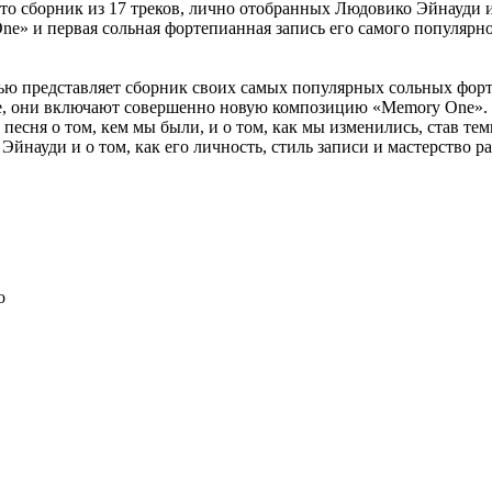
то сборник из 17 треков, лично отобранных Людовико Эйнауди 
e» и первая сольная фортепианная запись его самого популярног
ью представляет сборник своих самых популярных сольных фор
, они включают совершенно новую композицию «Memory One». 
 песня о том, кем мы были, и о том, как мы изменились, став те
Эйнауди и о том, как его личность, стиль записи и мастерство р
o