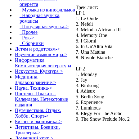
оперетта
Трек-лист:
Музыка из кинофильмов
LP 1
Народная музыка,
1. Le Onde
романсы
2. Nefeli
Популярная музыка->
3. Melodia Africana III
Прочее
4. Memory One
Рок->
5. I Giorni
Сборники
6. In Un'Altra Vita
Детям и родителям->
7. Una Mattina
Изучение языков мира->
8. Nuvole Bianche
Информатика
Компьютерная литература
LP 2
Искусство. Культура->
1. Monday
Медицина.
2. Jay
Здравоохранение->
3. Birdsong
Наука. Техника->
4. Adieux
Постеры. Плакаты.
5. Berlin Song
Календари. Нетекстовые
6. Experience
издания
7. Luminous
Путешествия. Отдых.
8. Elegy For The Arctic
Хобби. Спорт->
9. The Snow Prelude No. 2
Бизнес и экономика->
Детективы. Боевики.
Триллеры->
Домашний круг->