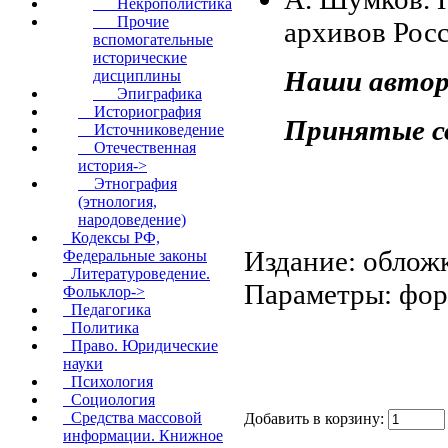
Некрополистика
Прочие
архивов Росс
вспомогательные
исторические
Наши авто
дисциплины
Эпиграфика
Историография
Принятые с
Источниковедение
Отечественная
история->
Этнография
(этнология,
народоведение)
Кодексы РФ,
Издание: обложк
Федеральные законы
Литературоведение.
Параметры: форм
Фольклор->
Педагогика
Политика
Право. Юридические
науки
Психология
Социология
Средства массовой
Добавить в корзину:
информации. Книжное