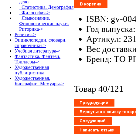
дело
Статистика. Демография
Философия->
ISBN: gv-00
Языкознание.
Филологические науки.
Год выпуска:
Риторика->
Религия->
Артикул: 23
Энциклопедии, словари,
справочники->
Вес доставки
Учебная литература->
Фантастика. Фэнтези.
Бренд: ТО Р
Триллеры->
Художественная
публицистика
Художественная.
Биографии. Мемуары->
Товар 40/121