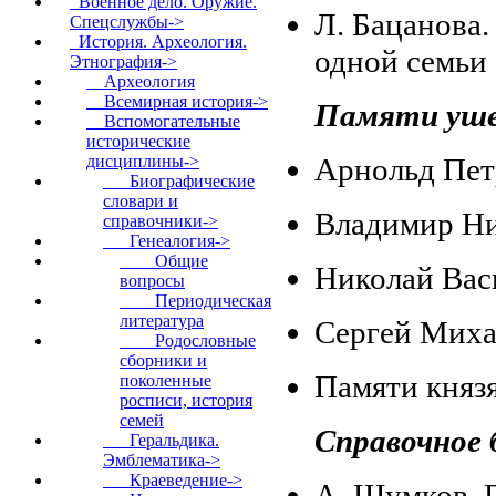
Военное дело. Оружие.
Л. Бацанова.
Спецслужбы->
История. Археология.
одной семьи
Этнография
->
Археология
Всемирная история->
Памяти уш
Вспомогательные
исторические
дисциплины
->
Арнольд Пет
Биографические
словари и
Владимир Ни
справочники->
Генеалогия
->
Общие
Николай Вас
вопросы
Периодическая
литература
Сергей Миха
Родословные
сборники и
Памяти княз
поколенные
росписи, история
семей
Справочное 
Геральдика.
Эмблематика->
Краеведение->
А. Шумков. 