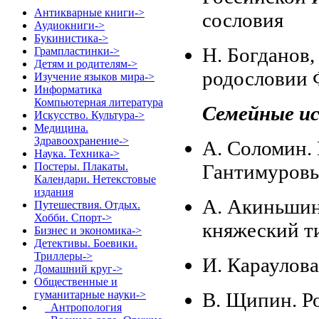
Антикварные книги->
сословия
Аудиокниги->
Букинистика->
Н. Богданов,
Грампластинки->
Детям и родителям->
родословии 
Изучение языков мира->
Информатика
Компьютерная литература
Семейные ис
Искусство. Культура->
Медицина.
Здравоохранение->
А. Соломин. 
Наука. Техника->
Постеры. Плакаты.
Гантимуров
Календари. Нетекстовые
издания
А. Акиньшин
Путешествия. Отдых.
Хобби. Спорт->
княжеский т
Бизнес и экономика->
Детективы. Боевики.
Триллеры->
И. Караулова
Домашний круг->
Общественные и
гуманитарные науки
->
В. Щипин. Р
Антропология