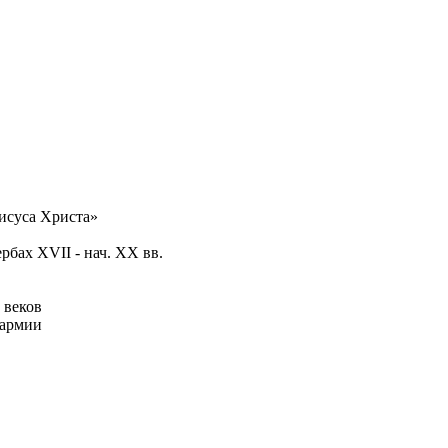
исуса Христа»
бах XVII - нач. XX вв.
 веков
 армии