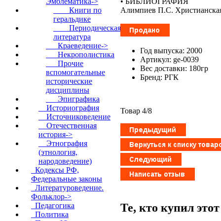
• БИБЛИОГРАФИЯ
Эмблематика
->
Алимпиев П.С. Христианская
Книги по
геральдике
Периодическая
литература
Краеведение->
Год выпуска: 2000
Некрополистика
Артикул: ge-0039
Прочие
Вес доставки: 180гр
вспомогательные
Бренд: РГК
исторические
дисциплины
Эпиграфика
Историография
Товар 4/8
Источниковедение
Отечественная
история->
Этнография
(этнология,
народоведение)
Кодексы РФ,
Федеральные законы
Литературоведение.
Фольклор->
Те, кто купил это
Педагогика
Политика