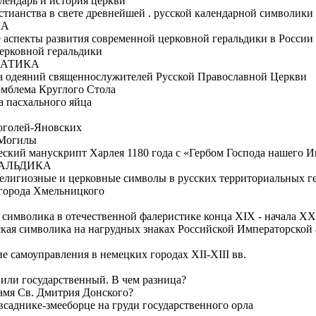
лендарь и история церкви
стианства в свете древнейшей . русской календарной символики
КА
 аспекты развития современной церковной геральдики в России
ерковной геральдики
МАТИКА
а одеяний священнослужителей Русской Православной Церкви
эмблема Круглого Стола
 пасхального яйца
Гоголей-Яновских
 Могилы
еский манускрипт Харлея 1180 года с «Гербом Господа нашего И
РАЛЬДИКА
елигиозные и церковные символы в русских территориальных гер
города Хмельницкого
символика в отечественной фалеристике конца XIX - начала XX
кая символика на нагрудных знаках Российской Императорской
е самоуправления в немецких городах XII-XIII вв.
или государственный. В чем разница?
амя Св. Дмитрия Донского?
всаднике-змееборце на груди государственного орла