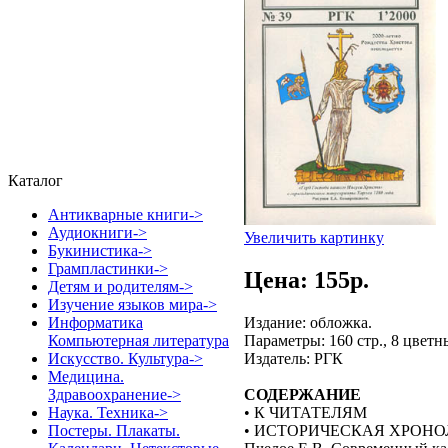
Каталог
Антикварные книги->
Аудиокниги->
Увеличить картинку
Букинистика->
Грампластинки->
Цена: 155p.
Детям и родителям->
Изучение языков мира->
Издание: обложка.
Информатика
Параметры: 160 стр., 8 цветн
Компьютерная литература
Издатель: РГК
Искусство. Культура->
Медицина.
СОДЕРЖАНИЕ
Здравоохранение->
• К ЧИТАТЕЛЯМ
Наука. Техника->
• ИСТОРИЧЕСКАЯ ХРОН
Постеры. Плакаты.