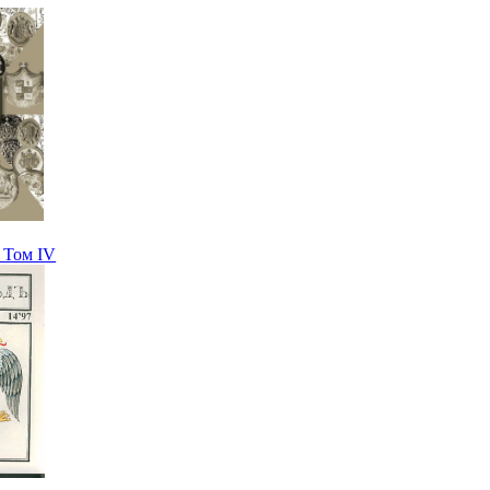
 Том IV