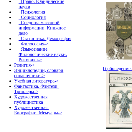
Право. Юридические
науки
Психология
Социология
Средства массовой
информации. Книжное
дело
Статистика. Демография
Философия->
Языкознание.
Филологические науки.
Риторика->
Религия->
Гербоведение.
Энциклопедии, словари,
справочники->
Учебная литература->
Фантастика. Фэнтези.
Триллеры->
Художественная
публицистика
Художественная.
Биографии. Мемуары->