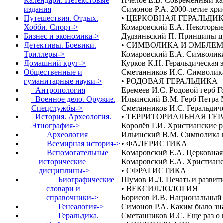
Пчелое Е.В. Современный ка
Календари. Нетекстовые
Симонов Р.А. 2000-летие хри
издания
• ЦЕРКОВНАЯ ГЕРАЛЬДИ
Путешествия. Отдых.
Комаровский Е.А. Некоторые
Хобби. Спорт->
Дудзиньский П. Принципы ц
Бизнес и экономика->
• СИМВОЛИКА И ЭМБЛЕ
Детективы. Боевики.
Комаровский Е.А. Символик
Триллеры->
Курков К.Н. Геральдическая 
Домашний круг->
Сметанников И.С. Символика
Общественные и
• РОДОВАЯ ГЕРАЛЬДИКА
гуманитарные науки
->
Еремеев И.С. Родовой герб 
Антропология
Ильинский В.М. Герб Петра
Военное дело. Оружие.
Сметанников И.С. Геральдич
Спецслужбы->
• ТЕРРИТОРИАЛЬНАЯ ГЕ
История. Археология.
Королёв Г.И. Христианские р
Этнография
->
Ильинский В.М. Символика 
Археология
• ФАЛЕРИСТИКА
Всемирная история->
Комаровский Е.А. Церковная 
Вспомогательные
Комаровский Е.А. Христианс
исторические
• СФРАГИСТИКА
дисциплины
->
Шумов И.Л. Печать и развити
Биографические
• ВЕКСИЛЛОЛОГИЯ
словари и
Борисов И.В. Национальный 
справочники->
Симонов Р.А. Каким было зн
Генеалогия->
Сметанников И.С. Еще раз о 
Геральдика.