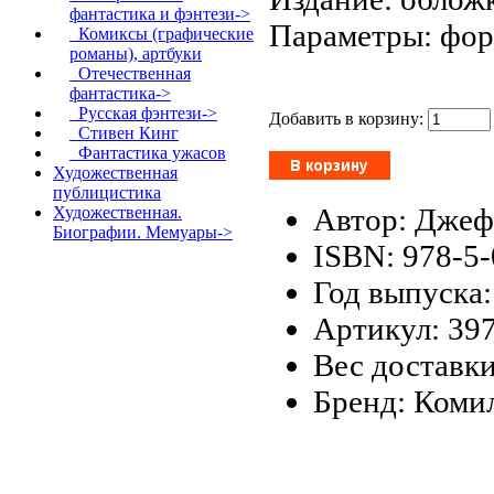
фантастика и фэнтези->
Параметры: фор
Комиксы (графические
романы), артбуки
Отечественная
фантастика->
Русская фэнтези->
Добавить в корзину:
Стивен Кинг
Фантастика ужасов
Художественная
публицистика
Автор: Дже
Художественная.
Биографии. Мемуары->
ISBN: 978-5
Год выпуска:
Артикул: 39
Вес доставки
Бренд: Коми