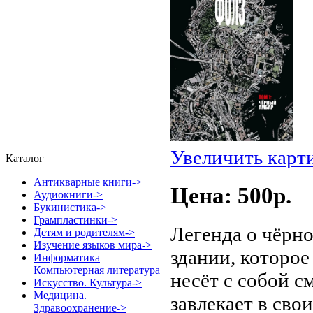
Увеличить карт
Каталог
Антикварные книги->
Цена: 500p.
Аудиокниги->
Букинистика->
Грампластинки->
Легенда о чёрн
Детям и родителям->
Изучение языков мира->
здании, которое
Информатика
Компьютерная литература
несёт с собой с
Искусство. Культура->
Медицина.
завлекает в сво
Здравоохранение->