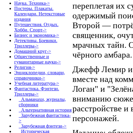
Наука. Техника->
переплетая их 
Постеры. Плакаты.
одержимый поис
Календари. Нетекстовые
издания
Второй — потр
Путешествия. Отдых.
Хобби. Спорт->
священник, очу
Бизнес и экономика->
Детективы. Боевики.
мрачных тайн. О
Триллеры->
Домашний круг->
чёрного амбара.
Общественные и
гуманитарные науки->
Джефф Лемир и 
Религия->
Энциклопедии, словари,
вместе над ком
справочники->
Учебная литература->
Логан" и "Зелён
Фантастика. Фэнтези.
Триллеры
->
вниманию сюжет
Альманахи, журналы,
сборники
расстройстве и 
Альтернативная история
Зарубежная фантастика-
персонажей.
>
Зарубежная фэнтези->
Издание: обложк
Историческая