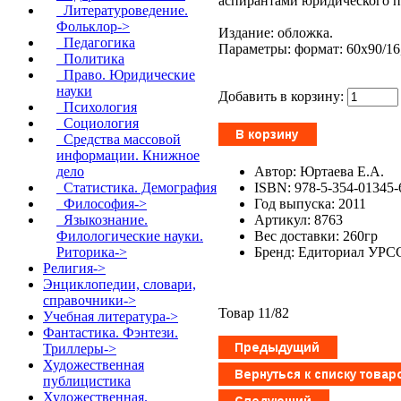
аспирантами юридического п
Литературоведение.
Фольклор->
Издание: обложка.
Педагогика
Параметры: формат: 60x90/16,
Политика
Право. Юридические
науки
Добавить в корзину:
Психология
Социология
Средства массовой
информации. Книжное
Автор: Юртаева Е.А.
дело
ISBN: 978-5-354-01345-
Статистика. Демография
Год выпуска: 2011
Философия->
Артикул: 8763
Языкознание.
Вес доставки: 260гр
Филологические науки.
Бренд: Едиториал УРС
Риторика->
Религия->
Энциклопедии, словари,
справочники->
Товар 11/82
Учебная литература->
Фантастика. Фэнтези.
Триллеры->
Художественная
публицистика
Художественная.