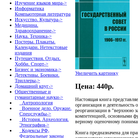
Изучение языков мира->
Информатика
Компьютерная литература
Искусство. Культура->
Медицина.
Здравоохранение->
Наука. Техника->
Постеры. Плакаты.
Календари. Нетекстовые
издания
Путешествия. Отдых.
Хобби. Спорт->
Бизнес и экономика->
Увеличить картинку
Детективы. Боевики.
Триллеры->
Цена: 440p.
Домашний круг->
Общественные и
гуманитарные науки
->
Настоящая книга представляе
Антропология
организация и деятельность 
Военное дело. Оружие.
реорганизации в "верхнюю за
Спецслужбы->
компетенцией, основными фу
История. Археология.
верному оценочному пониман
Этнография->
Кодексы РФ,
Книга предназначена для пра
Федеральные законы