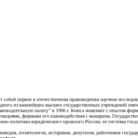
т собой первое в отечественном правоведении научное исследов
одного из важнейших высших государственных учреждений импера
конодательную палату" в 1906 г. Книга знакомит с опытом форм
нкциями, формами его взаимодействия с монархом, Государстве
ию политико-юридического прошлого России, ее системы госуд
воведов, политологов, историков, депутатов, работников госуда