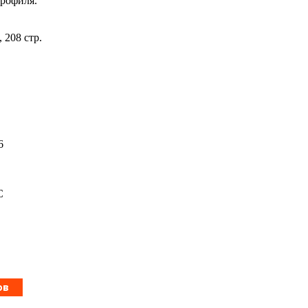
рофиля.
 208 стр.
6
С