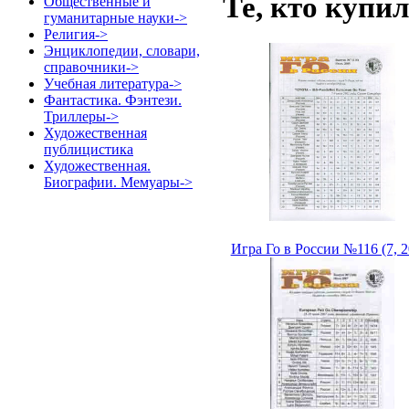
Те, кто купи
Общественные и
гуманитарные науки->
Религия->
Энциклопедии, словари,
справочники->
Учебная литература->
Фантастика. Фэнтези.
Триллеры->
Художественная
публицистика
Художественная.
Биографии. Мемуары->
Игра Го в России №116 (7, 2