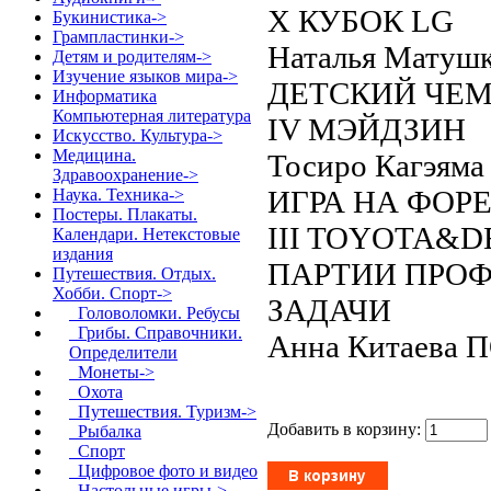
Х КУБОК LG
Букинистика->
Грампластинки->
Наталья Матуш
Детям и родителям->
Изучение языков мира->
ДЕТСКИЙ ЧЕМ
Информатика
Компьютерная литература
IV МЭЙДЗИН
Искусство. Культура->
Медицина.
Тосиро Кагэяма
Здравоохранение->
ИГРА НА ФОР
Наука. Техника->
Постеры. Плакаты.
III TOYOTA&D
Календари. Нетекстовые
издания
ПАРТИИ ПРОФ
Путешествия. Отдых.
Хобби. Спорт
->
ЗАДАЧИ
Головоломки. Ребусы
Грибы. Справочники.
Анна Китаева
Определители
Монеты->
Охота
Путешествия. Туризм->
Добавить в корзину:
Рыбалка
Спорт
Цифровое фото и видео
Настольные игры
->