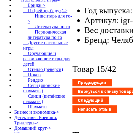
Бридж->
Год выпуска:
Го (вейци, бадук)
->
Инвентарь для го-
Артикул: igr
>
Литература по го
Вес доставки
Периодическая
литература по го
Бренд: Челя
Другие настольные
игры
Обучающие и
развивающие игры для
детей
Товар 15/42
Отелло (реверси)
Покер
Рэндзю
Сеги (японские
шахматы)
Сянци (китайские
шахматы)
Шахматы
Бизнес и экономика->
Детективы. Боевики.
Триллеры->
Домашний круг->