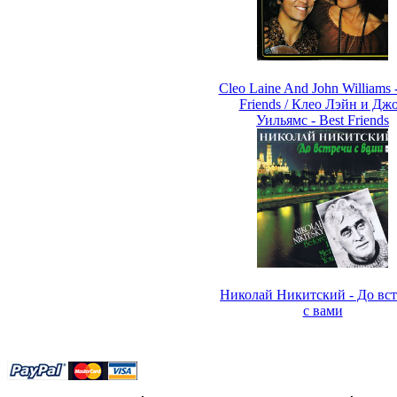
Cleo Laine And John Williams 
Friends / Клео Лэйн и Дж
Уильямс - Best Friends
Николай Никитский - До вс
с вами