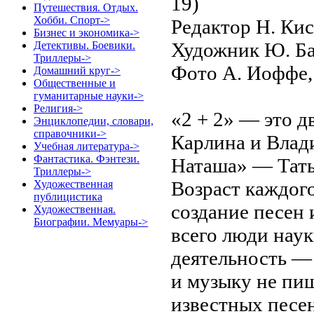
19)
Путешествия. Отдых.
Хобби. Спорт->
Редактор Н. Кис
Бизнес и экономика->
Художник Ю. Б
Детективы. Боевики.
Триллеры->
Фото А. Иоффе,
Домашний круг->
Общественные и
гуманитарные науки->
Религия->
«2 + 2» — это д
Энциклопедии, словари,
справочники->
Карлина и Влад
Учебная литература->
Фантастика. Фэнтези.
Наташа» — Тать
Триллеры->
Возраст каждого
Художественная
публицистика
создание песен
Художественная.
Биографии. Мемуары->
всего люди наук
деятельность —
и музыку не пи
известных песен