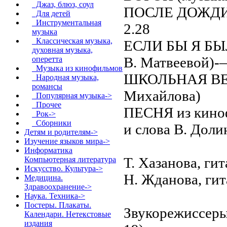
Джаз, блюз, соул
ПОСЛЕ ДОЖДИЧК
Для детей
Инструментальная
2.28
музыка
Классическая музыка,
ЕСЛИ БЫ Я БЫ
духовная музыка,
В. Матвеевой)-
оперетта
Музыка из кинофильмов
ШКОЛЬНАЯ ВЕС
Народная музыка,
романсы
Михайлова)
Популярная музыка->
Прочее
ПЕСНЯ из киноф
Рок->
Сборники
и слова В. Доли
Детям и родителям->
Изучение языков мира->
Информатика
Т. Хазанова, гит
Компьютерная литература
Искусство. Культура->
Н. Жданова, гит
Медицина.
Здравоохранение->
Наука. Техника->
Постеры. Плакаты.
Звукорежиссеры 
Календари. Нетекстовые
издания