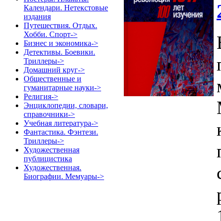
Календари. Нетекстовые
издания
Путешествия. Отдых.
Хобби. Спорт->
Бизнес и экономика->
Детективы. Боевики.
Триллеры->
Домашний круг->
Общественные и
гуманитарные науки->
Религия->
Энциклопедии, словари,
справочники->
Учебная литература->
Фантастика. Фэнтези.
Триллеры->
Художественная
публицистика
Художественная.
Биографии. Мемуары->