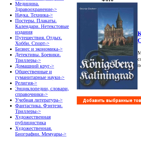
Медицина.
Здравоохранение->
Наука. Техника->
Постеры. Плакаты.
Календари. Нетекстовые
издания
K
Путешествия. Отдых.
C
Хобби. Спорт->
Бизнес и экономика->
М
Детективы. Боевики.
с
Триллеры->
п
Домашний круг->
Общественные и
гуманитарные науки->
Религия->
Энциклопедии, словари,
справочники->
Учебная литература->
Фантастика. Фэнтези.
Триллеры->
Художественная
публицистика
Художественная.
Биографии. Мемуары->