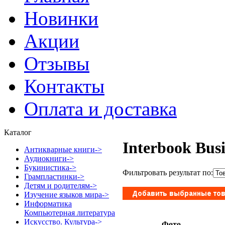
Новинки
Акции
Отзывы
Контакты
Оплата и доставка
Каталог
Interbook Busi
Антикварные книги->
Аудиокниги->
Букинистика->
Фильтровать результат по:
Грампластинки->
Детям и родителям->
Изучение языков мира->
Информатика
Компьютерная литература
Искусство. Культура->
Фото