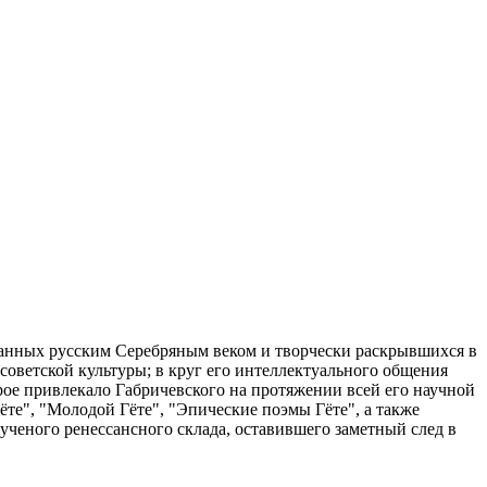
ванных русским Серебряным веком и творчески раскрывшихся в
оветской культуры; в круг его интеллектуального общения
рое привлекало Габричевского на протяжении всей его научной
Гёте", "Молодой Гёте", "Эпические поэмы Гёте", а также
ученого ренессансного склада, оставившего заметный след в