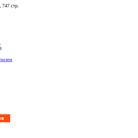
 747 стр.
.
3
пилеи