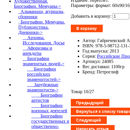
Издание: переплет.
Художественная.
Параметры: формат: 60x90/16,
Биографии. Мемуары
->
Альманахи, журналы,
Добавить в корзину:
сборники
Биографии. Мемуары.
Публицистика.
Дневники
->
Архивы.
Автор: Габричевский А
Исследования. Досье
ISBN: 978-5-98712-131-
Афоризмы и
Год выпуска: 2013
анекдоты
Серия:
Российские Про
Биографии
Артикул: 24085
знаменитых людей
->
Вес доставки: 1100гр
Биографии
Бренд: Петроглиф
российских
знаменитостей->
Зарубежные
знаменитости
->
Товар 10/27
Биографии
артистов
Биографии
военных деятелей
Биографии
государственных и
общественно-