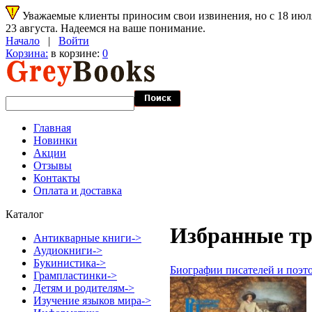
Уважаемые клиенты приносим свои извинения, но с 18 июля 
23 августа. Надеемся на ваше понимание.
Начало
|
Войти
Корзина:
в корзине:
0
Главная
Новинки
Акции
Отзывы
Контакты
Оплата и доставка
Каталог
Избранные тр
Антикварные книги->
Аудиокниги->
Букинистика->
Биографии писателей и поэт
Грампластинки->
Детям и родителям->
Изучение языков мира->