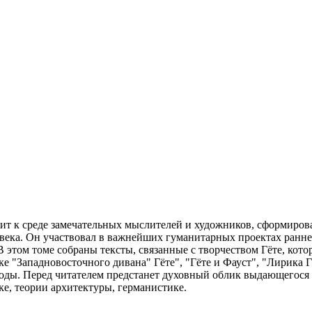
жит к среде замечательных мыслителей и художников, сформиро
века. Он участвовал в важнейших гуманитарных проектах раннес
 этом томе собраны тексты, связанные с творчеством Гёте, кото
ке "Западновосточного дивана" Гёте", "Гёте и Фауст", "Лирика 
оды. Перед читателем предстанет духовный облик выдающегося 
ке, теории архитектуры, германистике.