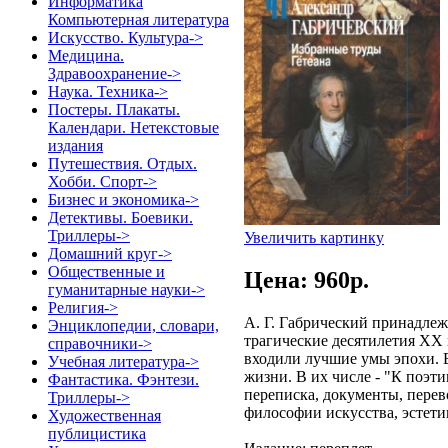
Информатика
Компьютерная литература
Искусство. Культура->
Медицина.
Здравоохранение->
Наука. Техника->
Постеры. Плакаты.
Календари. Нетекстовые
издания
Путешествия. Отдых.
Хобби. Спорт->
Бизнес и экономика->
Детективы. Боевики.
Триллеры->
Увеличить картинку
Домашний круг->
Общественные и
Цена: 960p.
гуманитарные науки->
Религия->
А. Г. Габрический принадле
Энциклопедии, словари,
трагические десятилетия XX 
справочники->
входили лучшие умы эпохи. В
Учебная литература->
жизни. В их числе - "К поэти
Фантастика. Фэнтези.
переписка, документы, перев
Триллеры->
философии искусства, эстети
Художественная
публицистика