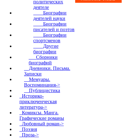
политических
деятеле
Биографии
деятелей науки
Биографии
писателей и поэтов
Биографии
спортсменов
Другие
биографии
Сборники
биографий
Дневники. Письма.
Записки
Мемуары.
Воспоминания->
Публицистика
Историко-
приключенческая
литература->
Комиксы. Манга.
Графические романы
Любовный роман->
Поэзия
Проза->