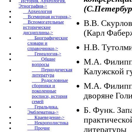
История. Археология.
Этнография
->
(С.Петербур
Археология
Всемирная история->
В.В. Скурлов
Вспомогательные
исторические
(Карл Фабер
дисциплины
->
Биографические
словари и
Н.В. Тутолм
справочники->
Генеалогия
->
Общие
М.А. Филипп
вопросы
Калужской г
Периодическая
литература
Родословные
М.А. Филипп
сборники и
поколенные
дворяне Гол
росписи, история
семей
Геральдика.
Б. Функ. За
Эмблематика->
практической
Краеведение->
Некрополистика
литературы
Прочие