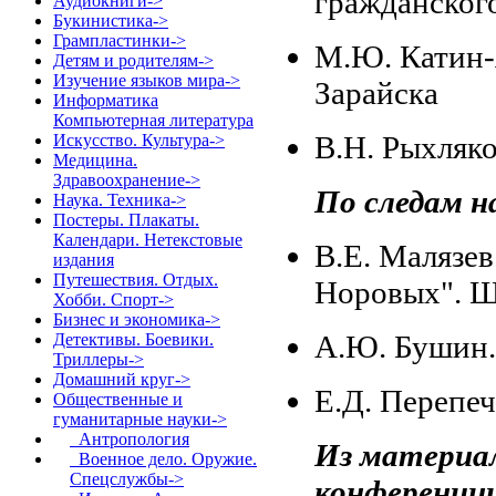
гражданског
Аудиокниги->
Букинистика->
Грампластинки->
М.Ю. Катин-
Детям и родителям->
Изучение языков мира->
Зарайска
Информатика
Компьютерная литература
В.Н. Рыхляк
Искусство. Культура->
Медицина.
Здравоохранение->
По следам н
Наука. Техника->
Постеры. Плакаты.
Календари. Нетекстовые
В.Е. Малязе
издания
Путешествия. Отдых.
Норовых". Щ
Хобби. Спорт->
Бизнес и экономика->
А.Ю. Бушин.
Детективы. Боевики.
Триллеры->
Домашний круг->
Е.Д. Перепе
Общественные и
гуманитарные науки
->
Антропология
Из материа
Военное дело. Оружие.
Спецслужбы->
конференции