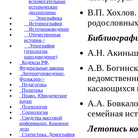
вспомогательные
исторические
В.П. Хохлов
дисциплины
Эпиграфика
родословных
Историография
Источниковедение
Отечественная
Библиографи
история->
Этнография
А.Н. Акиньш
(этнология,
народоведение)
Кодексы РФ,
А.В. Богинс
Федеральные законы
Литературоведение.
ведомственн
Фольклор->
Педагогика
касающихся 
Политика
Право. Юридические
А.А. Бовкало
науки
Психология
семейная ист
Социология
Средства массовой
информации. Книжное
Летопись к
дело
Статистика. Демография