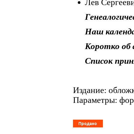
Лев Сергеев
Генеалогиче
Наш календ
Коротко об
Список при
Издание: обложк
Параметры: форм