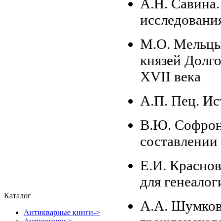
А.Н. Савина.
исследовани
М.О. Мельцы
князей Долг
XVII века
А.П. Пец. Ис
В.Ю. Софрон
составлении
Е.И. Краснов
для генеалог
Каталог
А.А. Шумков
Антикварные книги->