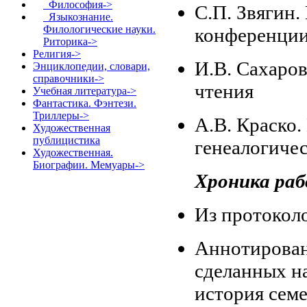
Философия->
С.П. Звягин.
Языкознание.
Филологические науки.
конференции
Риторика->
Религия->
И.В. Сахаров
Энциклопедии, словари,
справочники->
чтения
Учебная литература->
Фантастика. Фэнтези.
Триллеры->
А.В. Краско
Художественная
публицистика
генеалогиче
Художественная.
Биографии. Мемуары->
Хроника ра
Из протокол
Аннотирован
сделанных н
история сем