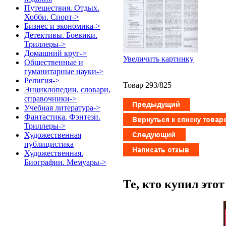
Путешествия. Отдых.
Хобби. Спорт->
Бизнес и экономика->
Детективы. Боевики.
Триллеры->
Домашний круг->
Увеличить картинку
Общественные и
гуманитарные науки->
Религия->
Товар 293/825
Энциклопедии, словари,
справочники->
Учебная литература->
Фантастика. Фэнтези.
Триллеры->
Художественная
публицистика
Художественная.
Биографии. Мемуары->
Те, кто купил это