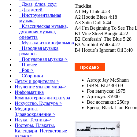
Джаз, блюз, соул
Tracklist
Для детей
A1 My Chile 4:23
Инструментальная
A2 Hootie Blues 4:18
музыка
A3 Satin Doll 6:44
Классическая музыка,
A4 I´m Beginning To See The L
духовная музыка,
B1 Vine Street Boogie 4:22
оперетта
B2 Confessin´ The Blue 5:28
Музыка из кинофильмов
B3 Yardbird Waltz 4:27
Народная музыка,
B4 Hootie´s Ignorant Oil 3:40
романсы
Популярная музыка->
Прочее
Рок->
Сборники
Автор: Jay McShann ‎
Детям и родителям->
ISBN: BLP 30169
Изучение языков мира->
Год выпуска: 1975
Информатика
Артикул: 35900
Компьютерная литература
Вес доставки: 250гр
Искусство. Культура->
Бренд: Black Lion Recor
Медицина.
Здравоохранение->
Наука. Техника->
Постеры. Плакаты.
Календари. Нетекстовые
издания