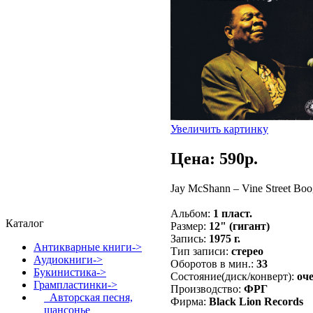
Увеличить картинку
Цена: 590p.
Jay McShann ‎– Vine Street Boo
Альбом:
1 пласт.
Каталог
Размер:
12" (гигант)
Запись:
1975 г.
Антикварные книги->
Тип записи:
стерео
Аудиокниги->
Оборотов в мин.:
33
Букинистика->
Состояние(диск/конверт):
оче
Грампластинки
->
Производство:
ФРГ
Авторская песня,
Фирма:
Black Lion Records
шансонье