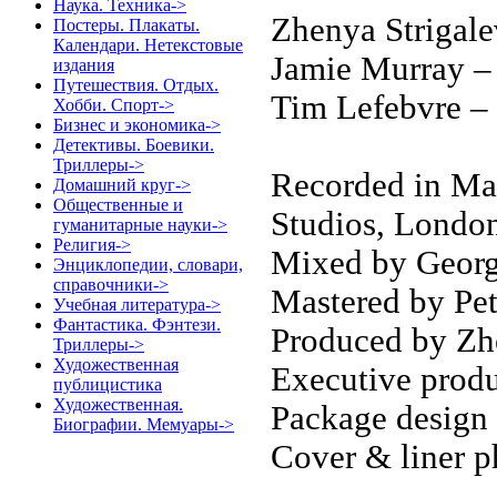
Наука. Техника->
Zhenya Strigalev
Постеры. Плакаты.
Календари. Нетекстовые
Jamie Murray –
издания
Путешествия. Отдых.
Tim Lefebvre – 
Хобби. Спорт->
Бизнес и экономика->
Детективы. Боевики.
Триллеры->
Recorded in Ma
Домашний круг->
Общественные и
Studios, Londo
гуманитарные науки->
Религия->
Mixed by Georg
Энциклопедии, словари,
справочники->
Mastered by Pe
Учебная литература->
Фантастика. Фэнтези.
Produced by Zh
Триллеры->
Художественная
Executive produ
публицистика
Художественная.
Package design
Биографии. Мемуары->
Cover & liner 