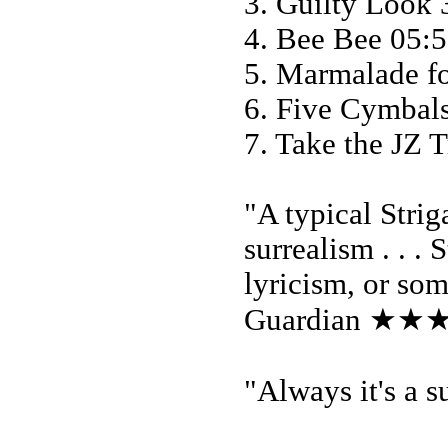
3. Guilty Look 
4. Bee Bee 05:
5. Marmalade f
6. Five Cymbals
7. Take the JZ 
"A typical Strig
surrealism . . . 
lyricism, or so
Guardian ★★
"Always it's a