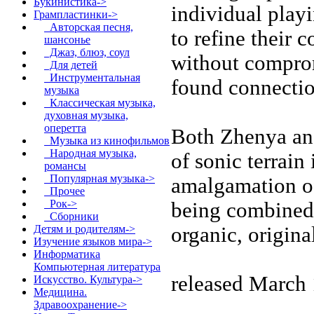
Букинистика->
individual play
Грампластинки
->
Авторская песня,
to refine their 
шансонье
Джаз, блюз, соул
without compromi
Для детей
Инструментальная
found connectio
музыка
Классическая музыка,
духовная музыка,
оперетта
Both Zhenya an
Музыка из кинофильмов
Народная музыка,
of sonic terrain
романсы
Популярная музыка->
amalgamation o
Прочее
Рок->
being combined t
Сборники
organic, origin
Детям и родителям->
Изучение языков мира->
Информатика
Компьютерная литература
released March
Искусство. Культура->
Медицина.
Здравоохранение->