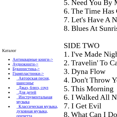
5. Need You By 
6. The Time Has
7. Let's Have A N
8. Blues At Sunri
SIDE TWO
Каталог
1. I've Made Nig
Антикварные книги->
2. Travelin' To C
Аудиокниги->
Букинистика->
3. Dyna Flow
Грампластинки
->
4. Don't Throw 
Авторская песня,
шансонье
5. This Morning
Джаз, блюз, соул
Для детей
6. I Walked All 
Инструментальная
музыка
7. I Get Evil
Классическая музыка,
духовная музыка,
8. What Can I D
оперетта