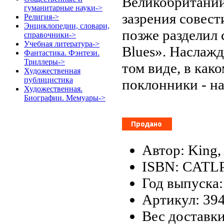
Великобритании,
гуманитарные науки->
зазрения совест
Религия->
Энциклопедии, словари,
позже разделил 
справочники->
Учебная литература->
Blues». Наслаж
Фантастика. Фэнтези.
Триллеры->
том виде, в как
Художественная
публицистика
поклонники - на
Художественная.
Биографии. Мемуары->
Автор: King, 
ISBN: CATL
Год выпуска:
Артикул: 39
Вес доставки