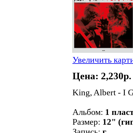
Увеличить карт
Цена: 2,230p.
King, Albert - I 
Альбом:
1 плас
Размер:
12" (ги
Запись:
г.