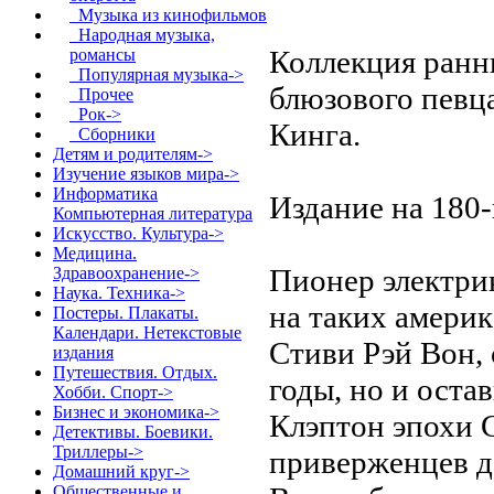
Музыка из кинофильмов
Народная музыка,
Коллекция ранн
романсы
Популярная музыка->
блюзового певца
Прочее
Рок->
Кинга.
Сборники
Детям и родителям->
Изучение языков мира->
Информатика
Издание на 180
Компьютерная литература
Искусство. Культура->
Медицина.
Пионер электри
Здравоохранение->
Наука. Техника->
на таких америк
Постеры. Плакаты.
Календари. Нетекстовые
Стиви Рэй Вон,
издания
Путешествия. Отдых.
годы, но и оста
Хобби. Спорт->
Бизнес и экономика->
Клэптон эпохи C
Детективы. Боевики.
Триллеры->
приверженцев до
Домашний круг->
Общественные и