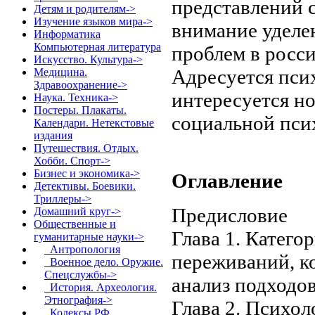
представлений 
Детям и родителям->
Изучение языков мира->
внимание уделе
Информатика
Компьютерная литература
проблем в росс
Искусство. Культура->
Адресуется псих
Медицина.
Здравоохранение->
интересуется н
Наука. Техника->
Постеры. Плакаты.
социальной пси
Календари. Нетекстовые
издания
Путешествия. Отдых.
Хобби. Спорт->
Бизнес и экономика->
Оглавление
Детективы. Боевики.
Триллеры->
Предислови
Домашний круг->
Общественные и
Глава 1. Катего
гуманитарные науки
->
Антропология
переживаний, к
Военное дело. Оружие.
Спецслужбы->
анализ подходов
История. Археология.
Этнография->
Глава 2. Психол
Кодексы РФ,