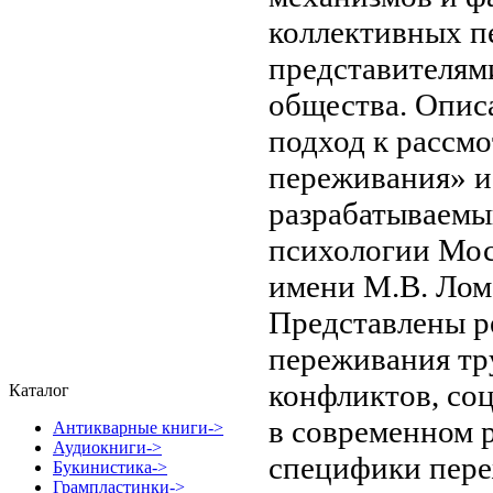
коллективных п
представителям
общества. Опис
подход к рассм
переживания» и
разрабатываемы
психологии Мос
имени М.В. Лом
Представлены р
переживания т
конфликтов, со
Каталог
в современном 
Антикварные книги->
Аудиокниги->
специфики пере
Букинистика->
Грампластинки->