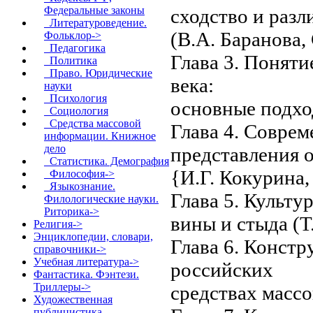
Федеральные законы
сходство и разл
Литературоведение.
(В.А. Баранова,
Фольклор->
Педагогика
Глава 3. Понят
Политика
Право. Юридические
века:
науки
Психология
основные подхо
Социология
Средства массовой
Глава 4. Соврем
информации. Книжное
дело
представления о
Статистика. Демография
{И.Г. Кокурина
Философия->
Языкознание.
Глава 5. Культ
Филологические науки.
Риторика->
вины и стыда (
Религия->
Энциклопедии, словари,
Глава 6. Конст
справочники->
Учебная литература->
российских
Фантастика. Фэнтези.
Триллеры->
средствах масс
Художественная
публицистика