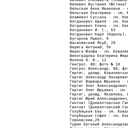
Белевич Иустиния (Юстина) 
Бельская Анна Ивановна - с
Бельская Екатерина - см. К
Блажевнч Суссана - см. Ков
Богданович Аделя - см. Ков
Богданович Елена - см. Ков
Богданович И. С., 63 

Богданович Карл (Кароль), 
Бугорков Павел, 9 

Василевский Якуб, 29 

Верига Антоний, 56 

Верига Юзефа - см. Ковалев
Виноградова Екатерина Федо
Волков О. В., 12

Генгрос. 80; фото № 10

Генгрос Александр. 80; фот
Гертиг, урожд. Ковалевска
Гертиг Александр Лазаревич
Гертиг Варвара Юрьевна - с
Гертиг Олег Александрович 
Гертиг Олег Юрьевич - см. 
Гертиг, урожд. Яковлева, О
Гертиг Юрий Александрович
Гинтовт (Дзевялтовская-Ги
Гинтовт (Дзевялтовский-Гин
Голубицкая Ева - см. Ковал
Голубицкая София - см. Ков
Горновские,29

Турин Евгений Александрови