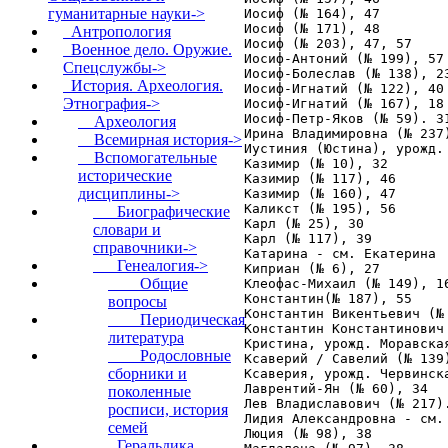
гуманитарные науки
->
Антропология
Военное дело. Оружие.
Спецслужбы->
История. Археология.
Этнография
->
Археология
Всемирная история->
Вспомогательные
исторические
дисциплины
->
Биографические
словари и
справочники->
Генеалогия
->
Общие
вопросы
Периодическая
литература
Родословные
сборники и
поколенные
росписи, история
семей
Геральдика.