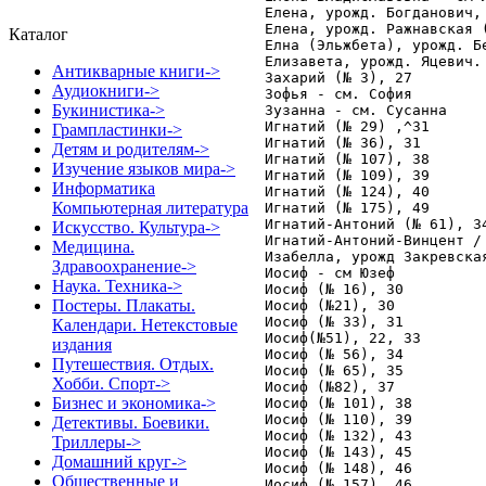
Каталог
Антикварные книги->
Аудиокниги->
Букинистика->
Грампластинки->
Детям и родителям->
Изучение языков мира->
Информатика
Компьютерная литература
Искусство. Культура->
Медицина.
Здравоохранение->
Наука. Техника->
Постеры. Плакаты.
Календари. Нетекстовые
издания
Путешествия. Отдых.
Хобби. Спорт->
Бизнес и экономика->
Детективы. Боевики.
Триллеры->
Домашний круг->
Общественные и