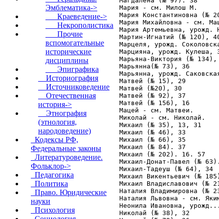
Эмблематика->
Краеведение->
Некрополистика
Прочие
вспомогательные
исторические
дисциплины
Эпиграфика
Историография
Источниковедение
Отечественная
история->
Этнография
(этнология,
народоведение)
Кодексы РФ,
Федеральные законы
Литературоведение.
Фольклор->
Педагогика
Политика
Право. Юридические
науки
Психология
Социология