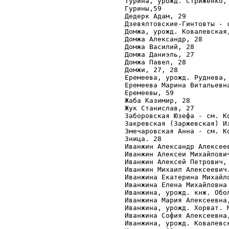
Турина, урожд. Стриженко, 
Гурины,59 

Дедерк Адам, 29

Дзевялтовские-Гинтовты - с
Домжа, урожд. Ковалевская,
Домжа Александр, 28 

Домжа Василий, 28 

Домжа Даниэль, 27 

Домжа Павел, 28 

Домжи, 27, 28

Еремеева, урожд. Руднева, 
Еремеева Марина Витальевна
Еремеевы, 59 

Жаба Казимир, 28 

Жук Станислав, 27

Заборовская Юзефа - см. Ко
Закревская (Заржевская) И
Змечаровская Анна - см. Ко
Зница. 28

Иванжин Александр Алексеев
Иванжин Алексеи Михайлови
Иванжин Алексей Петрович, 
Иванжин Михаил Алексеевич.
Иванжина Екатерина Михайло
Иванжина Елена Михайловна 
Иванжина, урожд. кнж. Обо
Иванжина Мария Алексеевна,
Иванжина, урожд. Хорват. М
Иванжина София Алексеевна,
Иванжина, урожд. Ковалевс