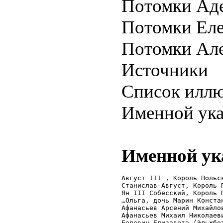
Потомки Ад
Потомки Ел
Потомки Але
Источники
Список илл
Именной ука
Именной ук
Август III , Король Польс
Станислав-Август, Король 
Ян III Собесский, Король 
…Ольга, дочь Марин Конста
Афанасьев Арсений Михайлов
Афанасьев Михаил Николаеви
Белевич Елизавета (Эльжбет