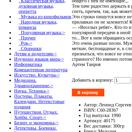
общего с ней не имеющие.,.
Классическая музыка,
Тем паче радостно держать в
духовная музыка,
спеть, причем, так, как может
оперетта
Эти строки пишутся вовсе не
Музыка из кинофильмов
прилавках он не залежится! 
Народная музыка,
— «Веселых ребят». Кто-то 
романсы
популярной передачи в иной 
Популярная музыка->
то... Вот к ним обращаюсь ос
Прочее
Это очень разные песни. Му
Рок->
меткие, беспощадные и, к сло
Сборники
признаться, что вовсе не от
Детям и родителям->
странного? Но именно потому
Изучение языков мира->
Артем Таиров
Информатика
Компьютерная литература
Искусство. Культура->
Добавить в корзину:
Медицина.
Здравоохранение->
Наука. Техника->
Постеры. Плакаты.
Календари. Нетекстовые
Автор: Леонид Сергеев
издания
ISBN: С60-28367
Путешествия. Отдых.
Год выпуска: 1990
Хобби. Спорт->
Артикул: 40175
Бизнес и экономика->
Вес доставки: 300гр
Детективы. Боевики.
Бренд: Мелодия