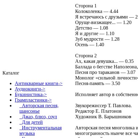
Сторона 1
Колоколенка — 4.44
Я встречаюсь с друзьями — 2
Оруще-визжащее... — 1.20
Детство — 1.08
Я и другие — 1.10
Зуб мудрости — 1.28
Осень — 1.40
Сторона 2
Ах, какая девушка... — 0.35
Баллада о бегстве Наполеона,
Песня про тараканов — 3.07
Каталог
Монолог «сильной личности
Песня-память — 3.50
Антикварные книги->
Аудиокниги->
Исполняет автор в собствен
Букинистика->
Грампластинки
->
Звукорежиссер Т. Павлова.
Авторская песня,
Редактор Е. Платонов
шансонье
Художник В. Барышников
Джаз, блюз, соул
Для детей
Авторская песня многолика и 
Инструментальная
многогранность нынче все ча
музыка