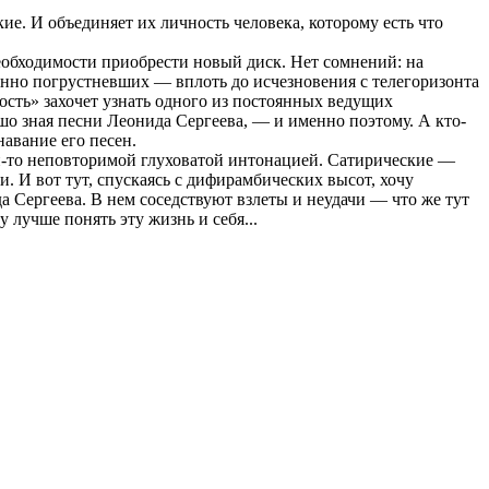
ие. И объединяет их личность человека, которому есть что
необходимости приобрести новый диск. Нет сомнений: на
менно погрустневших — вплоть до исчезновения с телегоризонта
сть» захочет узнать одного из постоянных ведущих
шо зная песни Леонида Сергеева, — и именно поэтому. А кто-
навание его песен.
-то неповторимой глуховатой интонацией. Сатирические —
и. И вот тут, спускаясь с дифирамбических высот, хочу
а Сергеева. В нем соседствуют взлеты и неудачи — что же тут
 лучше понять эту жизнь и себя...