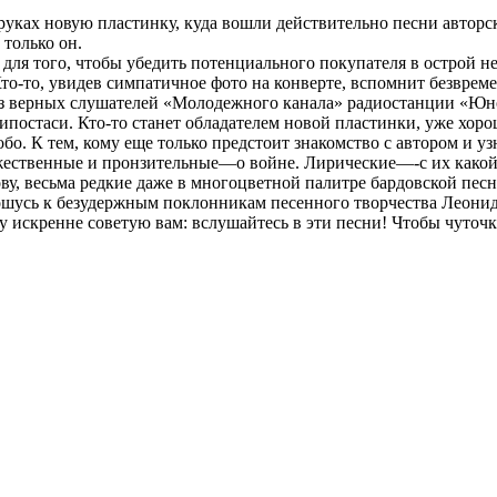
 руках новую пластинку, куда вошли действительно песни авторск
 только он.
 для того, чтобы убедить потенциального покупателя в острой 
Кто-то, увидев симпатичное фото на конверте, вспомнит безвре
из верных слушателей «Молодежного канала» радиостанции «Юно
ипостаси. Кто-то станет обладателем новой пластинки, уже хоро
обо. К тем, кому еще только предстоит знакомство с автором и уз
жественные и пронзительные—о войне. Лирические—-с их какой
ву, весьма редкие даже в многоцветной палитре бардовской песн
ношусь к безудержным поклонникам песенного творчества Леонид
 искренне советую вам: вслушайтесь в эти песни! Чтобы чуточку