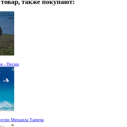
т товар, также покупают:
н - Песни
Песни Михаила Танича