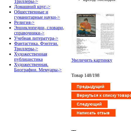
Триллеры->
Домашний круг->
Общественные и
гуманитарные науки->
Религия->
Энциклопедии, словари,
справочники->
Учебная литература->
Фантастика. Фэнтези.
Триллеры->
Художественная
публицистика
Увеличить картинку
Художественная.
Биографии. Мемуары->
Товар 148/198