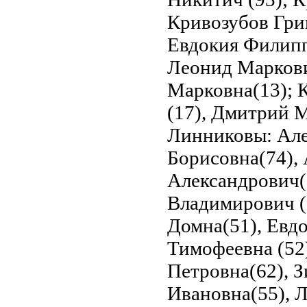
Кривозубов Гри
Евдокия Филипп
Леонид Маркови
Марковна(13); 
(17), Дмитрий 
Линниковы: Але
Борисовна(74),
Александрович(6
Владимирович (
Домна(51), Евдо
Тимофеевна (52
Петровна(62), З
Ивановна(55), 