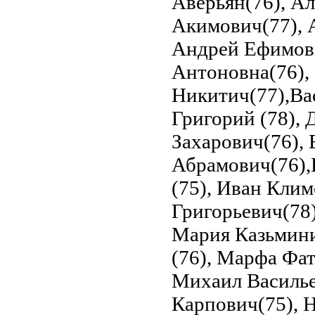
Аверьян(76), Ал
Акимович(77), 
Андрей Ефимови
Антоновна(76),
Никитич(77),Ва
Григорий (78),
Захарович(76), 
Абрамович(76),
(75), Иван Клим
Григорьевич(78)
Мария Казьмини
(76), Марфа Фат
Михаил Василье
Карпович(75), 