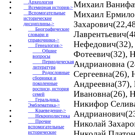
Михаил Ванифат
Археология
Всемирная история->
Михаил Ермилов
Вспомогательные
исторические
Захарович(22,4
дисциплины
->
Биографические
Лаврентьевич(4
словари и
справочники->
Нефедович(32),
Генеалогия
->
Общие
Фотеевич(32), 
вопросы
Андриановна (2
Периодическая
литература
Сергеевна(26), 
Родословные
сборники и
Андреевна(37), 
поколенные
росписи, история
Ивановна(26), Н
семей
Геральдика.
Никифор Селива
Эмблематика->
Краеведение->
Андрианович(23
Некрополистика
Николай Захаро
Прочие
вспомогательные
Николай Платон
исторические