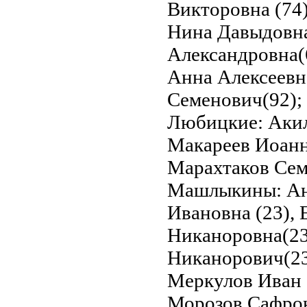
Викторовна (74)
Нина Давыдовна(
Александровна(
Анна Алексеевн
Семенович(92);
Любицкие: Акил
Макареев Иоанн
Марахтаков Сем
Машлыкины: Ан
Ивановна (23),
Никаноровна(23
Никанорович(23
Меркулов Иван 
Морозов Сафрон