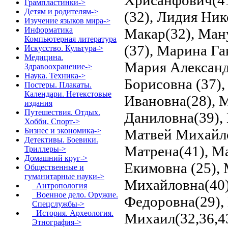
Грампластинки->
Детям и родителям->
(32), Лидия Ник
Изучение языков мира->
Макар(32), Ман
Информатика
Компьютерная литература
(37), Марина Га
Искусство. Культура->
Медицина.
Мария Александ
Здравоохранение->
Наука. Техника->
Борисовна (37)
Постеры. Плакаты.
Календари. Нетекстовые
Ивановна(28), 
издания
Путешествия. Отдых.
Даниловна(39), 
Хобби. Спорт->
Матвей Михайло
Бизнес и экономика->
Детективы. Боевики.
Матрена(41), М
Триллеры->
Домашний круг->
Екимовна (25),
Общественные и
гуманитарные науки
->
Михайловна(40)
Антропология
Военное дело. Оружие.
Федоровна(29),
Спецслужбы->
История. Археология.
Михаил(32,36,43
Этнография
->