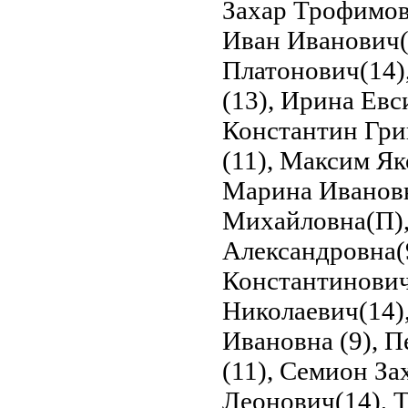
Захар Трофимови
Иван Иванович(
Платонович(14),
(13), Ирина Евс
Константин Гри
(11), Максим Як
Марина Ивановн
Михайловна(П),
Александровна(
Константинович
Николаевич(14),
Ивановна (9), П
(11), Семион За
Леонович(14), 