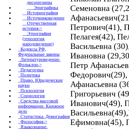
дисциплины
Семеновна (27,2
Эпиграфика
Историография
Афанасьевич(21
Источниковедение
Отечественная
Петрович(41), П
история->
Этнография
Пелагея(42), Пе
(этнология,
Васильевна (30)
народоведение)
Кодексы РФ,
Ивановна (29,30
Федеральные законы
Литературоведение.
Петр Афанасьеви
Фольклор->
Педагогика
Федорович(29),
Политика
Право. Юридические
Афанасьевна (36
науки
Психология
Григорьевич (49
Социология
Иванович(49), 
Средства массовой
информации. Книжное
Васильевна(49),
дело
Статистика. Демография
Ефимовна(45), П
Философия->
Языкознание.