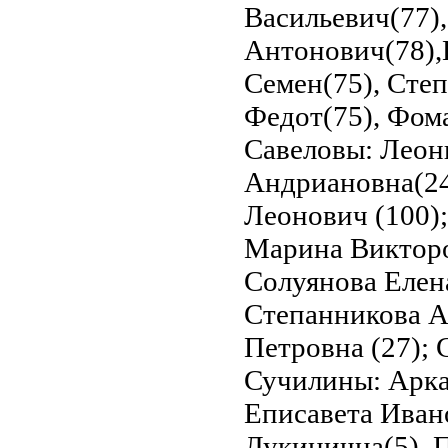
Васильевич(77),
Антонович(78),
Семен(75), Сте
Федот(75), Фома
Савеловы: Леон
Андриановна(24
Леонович (100);
Марина Викторо
Солуянова Елен
Степанникова А
Петровна (27);
Сучилины: Арка
Еписавета Иван
Лукинична(5), 