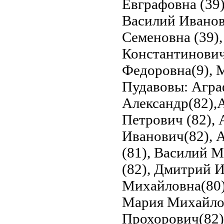
Евграфовна (39)
Василий Иванови
Семеновна (39)
Константинович
Федоровна(9), 
Пудавовы: Агра
Александр(82),А
Петрович (82),
Иванович(82), А
(81), Василий 
(82), Дмитрий И
Михайловна(80),
Мария Михайлов
Прохорович(82)