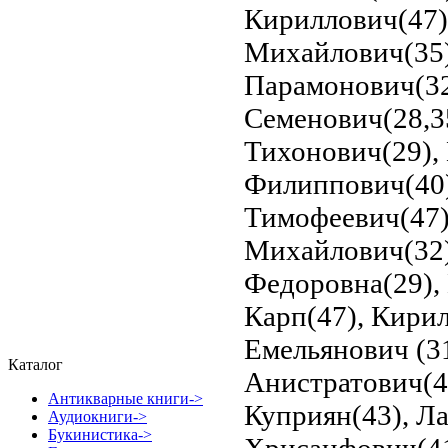
Кириллович(47)
Михайлович(35)
Парамонович(32
Семенович(28,3
Тихонович(29),
Филиппович(40)
Тимофеевич(47),
Михайлович(32)
Федоровна(29), 
Карп(47), Кири
Емельянович (3
Каталог
Анистратович(40
Антикварные книги->
Куприян(43), Ла
Аудиокниги->
Букинистика->
Хрисанфович(41