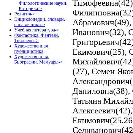
Тимофеевна(42)
Филологические науки.
Риторика->
Филипповна(32),
Религия->
Энциклопедии, словари,
Абрамович(49),
справочники->
Иванович(32), С
Учебная литература->
Фантастика. Фэнтези.
Григорьевич(42)
Триллеры->
Художественная
Екимович(25), 
публицистика
Художественная.
Михайлович(42)
Биографии. Мемуары->
(27), Семен Яко
Александрович(2
Даниловна(38), 
Татьяна Михайл
Алексеевич(42)
Екимович(25,26
Селиванович(42)