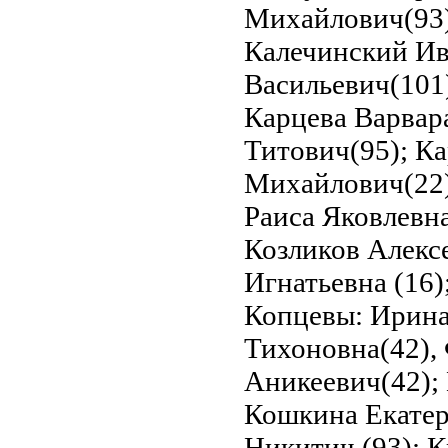
Михайлович(93)
Калечинский Ив
Васильевич(101
Карцева Варвар
Титович(95); К
Михайлович(22)
Раиса Яковлевн
Козликов Алекс
Игнатьевна (16)
Копцевы: Ирина
Тихоновна(42),
Аникеевич(42);
Кошкина Екатер
Никитич (93); 