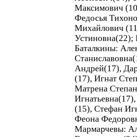
Максимович (10
Федосья Тихоно
Михайлович (11)
Устиновна(22);
Баталкины: Але
Станиславовна(1
Андрей(17), Дар
(17), Игнат Сте
Матрена Степано
Игнатьевна(17)
(15), Стефан Иг
Феона Федоровна
Мармарчевы: Ал