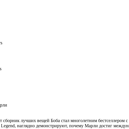
rs
s
арли
от сборник лучших вещей Боба стал многолетним бестселлером с 
 Legend, наглядно демонстрируют, почему Марли достиг междун