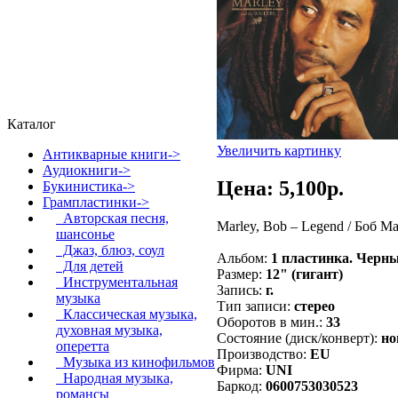
Каталог
Увеличить картинку
Антикварные книги->
Аудиокниги->
Цена: 5,100p.
Букинистика->
Грампластинки
->
Авторская песня,
Marley, Bob – Legend / Боб М
шансонье
Джаз, блюз, соул
Альбом:
1 пластинка. Черн
Для детей
Размер:
12" (гигант)
Инструментальная
Запись:
г.
музыка
Тип записи:
стерео
Классическая музыка,
Оборотов в мин.:
33
духовная музыка,
Состояние (диск/конверт):
но
оперетта
Производство:
EU
Музыка из кинофильмов
Фирма:
UNI
Народная музыка,
Баркод:
0600753030523
романсы