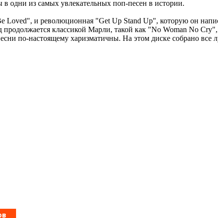
 в одни из самых увлекательных поп-песен в истории.
Be Loved", и революционная "Get Up Stand Up", которую он нап
 продолжается классикой Марли, такой как "No Woman No Cry", "I 
песни по-настоящему харизматичны. На этом диске собрано все луч