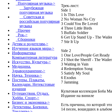
Популярная музыка
->
Трек-лист:
Зарубежная
Side 1
популярная музыка
1 Is This Love
Советская и
2 No Woman No Cry
российская популярная
3 Could You Be Loved
музыка
4 Three Little Birds
Прочее
5 Buffalo Soldier
Рок->
6 Get Up Stand Up - The Waile
Сборники
7 Stir It Up
Детям и родителям->
Изучение языков мира->
Side 2
Информатика
1 One Love/People Get Ready
Компьютерная литература
2 I Shot the Sheriff - The Wailer
Искусство. Культура->
3 Waiting in Vain
Медицина.
4 Redemption Song
Здравоохранение->
5 Satisfy My Soul
Наука. Техника->
6 Exodus
Постеры. Плакаты.
7 Jamming
Календари. Нетекстовые
издания
Культовая коллекция Боба М
Путешествия. Отдых.
Издание на виниле
Хобби. Спорт->
Бизнес и экономика->
Есть причина, по которой эт
Детективы. Боевики.
14 песен, вошедших в альбом
Триллеры->