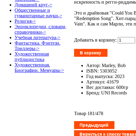
искренность и регги-риддимы
Домашний круг->
Общественные и
Это и драйвовая "Could You 
гуманитарные науки->
"Redemption Song". Хит-парад
Религия->
Vain". Как и сам Марли, эти 
Энциклопедии, словари,
справочники->
Учебная литература->
Добавить в корзину:
Фантастика. Фэнтези.
Триллеры->
Художественная
публицистика
Художественная.
Автор: Marley, Bob
Биографии. Мемуары->
ISBN: 5303052
Год выпуска: 2023
Артикул: 41679
Вес доставки: 600гр
Бренд: UNI Records
Товар 181/478