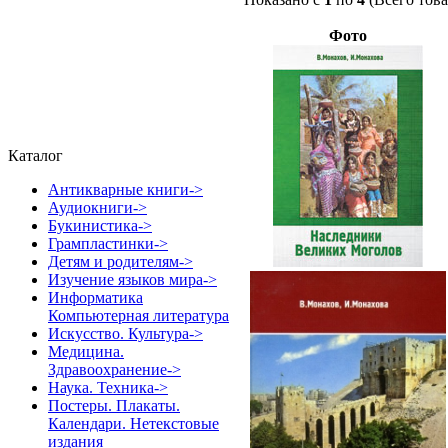
Фото
Каталог
Антикварные книги->
Аудиокниги->
Букинистика->
Грампластинки->
Детям и родителям->
Изучение языков мира->
Информатика
Компьютерная литература
Искусство. Культура->
Медицина.
Здравоохранение->
Наука. Техника->
Постеры. Плакаты.
Календари. Нетекстовые
издания