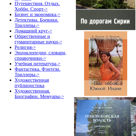
Путешествия. Отдых.
Хобби. Спорт->
Бизнес и экономика->
Детективы. Боевики.
Триллеры->
Домашний круг->
Общественные и
гуманитарные науки->
Религия->
Энциклопедии, словари,
справочники->
Учебная литература->
Фантастика. Фэнтези.
Триллеры->
Художественная
публицистика
Художественная.
Биографии. Мемуары->