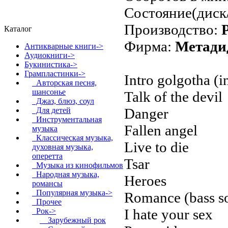
Состояние(диск
Производство:
Каталог
Фирма:
Метади
Антикварные книги->
Аудиокниги->
Букинистика->
Грампластинки
->
Intro golgotha (i
Авторская песня,
шансонье
Talk of the devil
Джаз, блюз, соул
Danger
Для детей
Инструментальная
Fallen angel
музыка
Классическая музыка,
Live to die
духовная музыка,
оперетта
Tsar
Музыка из кинофильмов
Народная музыка,
Heroes
романсы
Популярная музыка->
Romance (bass s
Прочее
I hate your sex
Рок
->
Зарубежный рок