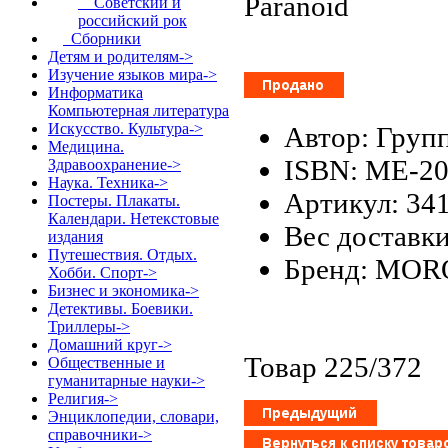
Paranoid
Советский и
российский рок
Сборники
Детям и родителям->
Изучение языков мира->
Информатика
Компьютерная литература
Искусство. Культура->
Автор: Груп
Медицина.
ISBN: ME-2
Здравоохранение->
Наука. Техника->
Артикул: 34
Постеры. Плакаты.
Календари. Нетекстовые
Вес доставки
издания
Путешествия. Отдых.
Бренд: MOR
Хобби. Спорт->
Бизнес и экономика->
Детективы. Боевики.
Триллеры->
Домашний круг->
Товар 225/372
Общественные и
гуманитарные науки->
Религия->
Энциклопедии, словари,
справочники->