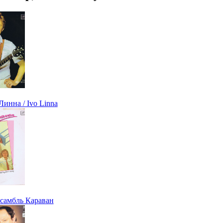
инна / Ivo Linna
нсамбль Караван