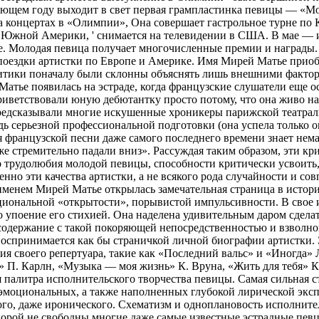
дующем году выходит в свет первая грампластинка певицы — «М
а концертах в «Олимпии», Она совершает гастрольное турне по
 Южной Америки, ' снимается на телевидении в США. В мае — и
е. Молодая певица получает многочисленные премии и награды.
поездки артистки по Европе и Америке. Имя Мирей Матье приоб
итики поначалу были склонны объяснять лишь внешними фактор
Матье появилась на эстраде, когда французские слушатели еще 
риветствовали юную дебютантку просто потому, что она живо н
предсказывали многие искушенные хроникеры парижской театраль
дь серьезной профессиональной подготовки (она успела только о
 французской песни даже самого последнего времени знает нема
же стремительно падали вниз». Рассуждая таким образом, эти кр
о трудолюбия молодой певицы, способности критически усвоить, 
нно эти качества артистки, а не всякого рода случайности и сов
с именем Мирей Матье открылась замечательная страница в исто
циональной «открытости», порывистой импульсивности. В свое 
о упоение его стихией. Она наделена удивительным даром сделать
 содержание с такой покоряющей непосредственностью и взволно
я воспринимается как бы страничкой личной биографии артистки.
я своего репертуара, такие как «Последний вальс» и «Иногда» 
» П. Карлн, «Музыка — моя жизнь» К. Вруна, «Жить для тебя» К.
палитра исполнительского творчества певицы. Самая сильная с
эмоциональных, а также наполненных глубокой лирической экспр
ого, даже иронического. Схематизм и одноплановость исполнит
норой не свободны многие даже самые известные эстрадные певц