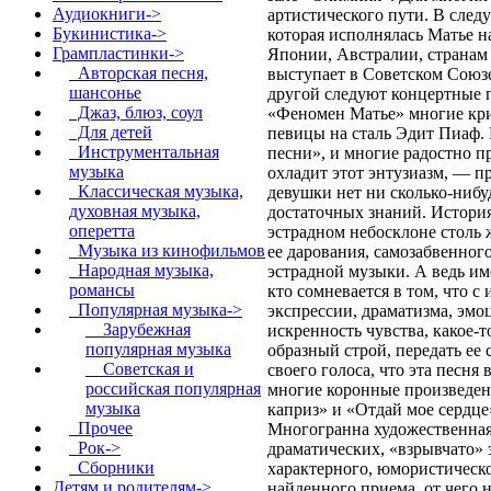
Аудиокниги->
артистического пути. В сле
Букинистика->
которая исполнялась Матье н
Грампластинки
->
Японии, Австралии, странам
Авторская песня,
выступает в Советском Союз
шансонье
другой следуют концертные 
Джаз, блюз, соул
«Феномен Матье» многие кр
Для детей
певицы на сталь Эдит Пиаф. 
Инструментальная
песни», и многие радостно п
музыка
охладит этот энтузиазм, — 
Классическая музыка,
девушки нет ни сколько-нибу
духовная музыка,
достаточных знаний. История
оперетта
эстрадном небосклоне столь 
Музыка из кинофильмов
ее дарования, самозабвенног
Народная музыка,
эстрадной музыки. А ведь име
романсы
кто сомневается в том, что 
Популярная музыка
->
экспрессии, драматизма, эмо
Зарубежная
искренность чувства, какое-т
популярная музыка
образный строй, передать ее
Советская и
своего голоса, что эта песн
российская популярная
многие коронные произведени
музыка
каприз» и «Отдай мое сердце
Прочее
Многогранна художественная 
Рок->
драматических, «взрывчато» 
Сборники
характерного, юмористическ
Детям и родителям->
найденного приема, от чего 