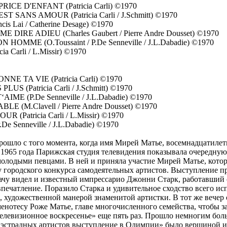
CE D'ENFANT (Patricia Carli) ©1970
SANS AMOUR (Patricia Carli / J.Schmitt) ©1970
s Lai / Catherine Desage) ©1970
DIRE ADIEU (Charles Gaubert / Pierre Andre Dousset) ©1970
OMME (O.Toussaint / P.De Senneville / J.L.Dabadie) ©1970
ia Carli / L.Missir) ©1970
E TA VIE (Patricia Carli) ©1970
LUS (Patricia Carli / J.Schmitt) ©1970
AIME (P.De Senneville / J.L.Dabadie) ©1970
 (M.Clavell / Pierre Andre Dousset) ©1970
 (Patricia Carli / L.Missir) ©1970
.De Senneville / J.L.Dabadie) ©1970
прошло с того момента, когда имя Мирей Матье, восемнадцатиле
1965 года Парижская студия телевидения показывала очередную 
олодыми певцами. В ней и приняла участие Мирей Матье, кото
у городского конкурса самодеятельных артистов. Выступление п
дачу видел и известный импрессарио Джонни Старк, работавший
впечатление. Поразило Старка и удивительное сходство всего и
 художественной манерой знаменитой артистки. В тот же вечер 
енотесу Роже Матье, главе многочисленного семейства, чтобы за
елевизионное воскресенье» еще пять раз. Прошло немногим бол
 эстрадных артистов выступление в Олимпии» было вершиной их