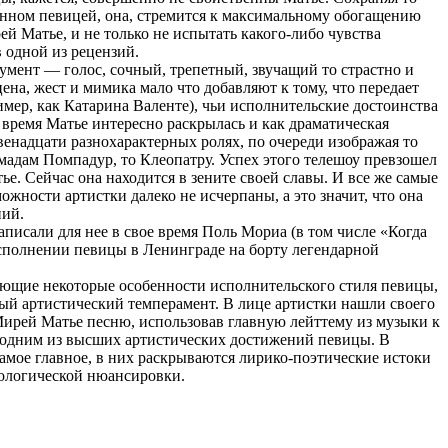
енном певицей, она, стремится к максимальному обогащению
й Матье, и не только не испытать какого-либо чувства
 одной из рецензий.
умент — голос, сочный, трепетный, звучащий то страстно и
цена, жест и мимика мало что добавляют к тому, что передает
имер, как Катарина Валенте), чьи исполнительские достоинства
 время Матье интересно раскрылась и как драматическая
двенадцати разнохарактерных ролях, по очереди изображая то
мадам Помпадур, то Клеопатру. Успех этого телешоу превзошел
е. Сейчас она находится в зените своей славы. И все же самые
жности артистки далеко не исчерпаны, а это значит, что она
ний.
писали для нее в свое время Поль Мориа (в том числе «Когда
исполнении певицы в Ленинграде на борту легендарной
ающие некоторые особенности исполнительского стиля певицы,
ый артистический темперамент. В лице артистки нашли своего
Мирей Матье песню, использовав главную лейттему из музыки к
а одним из высших артистических достижений певицы. В
самое главное, в них раскрываются лирико-поэтические истоки
хологической нюансировки.