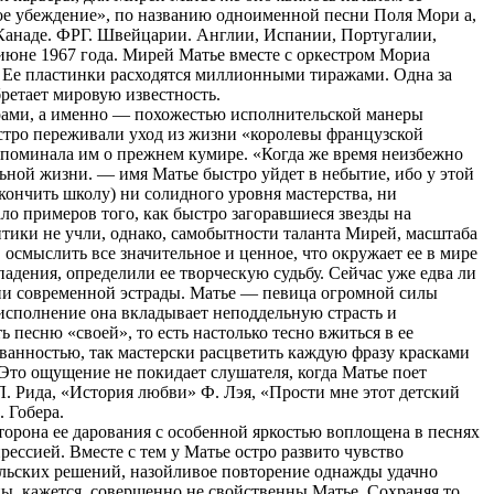
ое убеждение», по названию одноименной песни Поля Мори а,
 Канаде. ФРГ. Швейцарии. Англии, Испании, Португалии,
юне 1967 года. Мирей Матье вместе с оркестром Мориа
 Ее пластинки расходятся миллионными тиражами. Одна за
ретает мировую известность.
ами, а именно — похожестью исполнительской манеры
остро переживали уход из жизни «королевы французской
апоминала им о прежнем кумире. «Когда же время неизбежно
ной жизни. — имя Матье быстро уйдет в небытие, ибо у этой
кончить школу) ни солидного уровня мастерства, ни
ло примеров того, как быстро загоравшиеся звезды на
итики не учли, однако, самобытности таланта Мирей, масштаба
осмыслить все значительное и ценное, что окружает ее в мире
падения, определили ее творческую судьбу. Сейчас уже едва ли
рии современной эстрады. Матье — певица огромной силы
исполнение она вкладывает неподдельную страсть и
 песню «своей», то есть настолько тесно вжиться в ее
ванностью, так мастерски расцветить каждую фразу красками
 Это ощущение не покидает слушателя, когда Матье поет
Л. Рида, «История любви» Ф. Лэя, «Прости мне этот детский
 Гобера.
торона ее дарования с особенной яркостью воплощена в песнях
ессией. Вместе с тем у Матье остро развито чувство
ельских решений, назойливое повторение однажды удачно
ы, кажется, совершенно не свойственны Матье. Сохраняя то