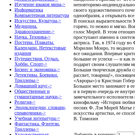
Изучение языков мира->
неповторимо-индивидуальное
Информатика
своего художественного поче
Компьютерная литература
однообразия, а открывать вс
Искусство. Культура->
В поисках выразительности М
Медицина.
горячо, то нежно и мягко. Во
Здравоохранение->
голос Мирей. В этом отношен
Наука. Техника->
проступают именно в синтезе
Постеры. Плакаты.
актриса. Так, в 1974 году в
Календари. Нетекстовые
Мэрилин Монро, то модного и
издания
все ожидания. Впервые крити
Путешествия. Отдых.
большие ее успехи — и как п
Хобби. Спорт->
подарит своим слушателям м
Бизнес и экономика->
Большая творческая дружба с
Детективы. Боевики.
рассвет, товарищ!», посвяще
Триллеры->
«Авроры») и Кристиан Гобер
Домашний круг->
Большое место занимают в е
Общественные и
и в первую очередь ее внутр
гуманитарные науки->
замечательного исполнителя 
Религия->
кинофильму «История любви»
Энциклопедии, словари,
песнях Ф. Лэя Мирей Матье п
справочники->
искусства артистки, ее спос
Учебная литература->
В. Тимохин
Фантастика. Фэнтези.
Триллеры->
Добавить в корзину:
Художественная