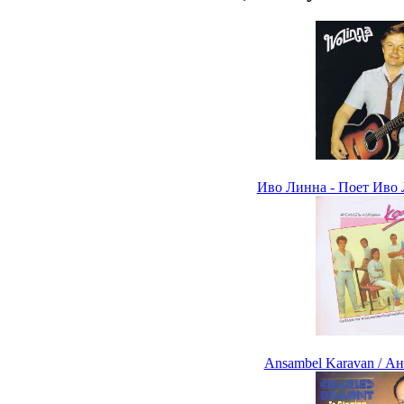
Иво Линна - Поет Иво Л
Ansambel Karavan / А