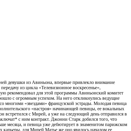
тней девушки из Авиньона, впервые привлекло внимание
передачу из цикла «Телевизионное воскресенье»,
рую рекомендовал для этой программы Авиньонский комитет
рошло с огромным успехом. На него откликнулись ведущие
 со многими «звездами» французской эстрады. Молодая певица
сполнительского «настроя» начинающей певицы, ее вокальных
он встретился с Мирей, а уже на следующий день отправился в
ключат* с ним контракт. Джонни Старк добился того, что
ьше месяца, и певица уже дебютирует в знаменитом парижском
 карьеры, для Мирей Матье же оно явилось началом ее