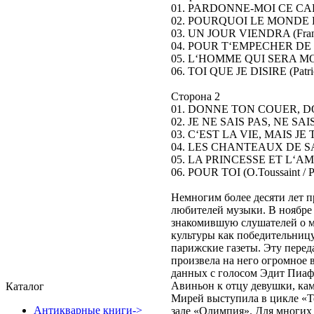
01. PARDONNE-MOI CE CAPRI
02. POURQUOI LE MONDE EST 
03. UN JOUR VIENDRA (Franci
04. POUR T‘EMPECHER DE ME 
05. L‘HOMME QUI SERA MON H
06. TOI QUE JE DISIRE (Patric
Сторона 2
01. DONNE TON COUER, DONN
02. JE NE SAIS PAS, NE SAIS P
03. C‘EST LA VIE, MAIS JE T‘
04. LES CHANTEAUX DE SABLE
05. LA PRINCESSE ET L‘AMOUR
06. POUR TOI (O.Toussaint / P
Немногим более десяти лет 
любителей музыки. В ноябре 
знакомившую слушателей о м
культуры как победительниц
парижские газеты. Эту пере
произвела на него огромное 
данных с голосом Эдит Пиаф,
Авиньон к отцу девушки, кам
Каталог
Мирей выступила в цикле «Т
Антикварные книги->
зале «Олимпия». Для многих