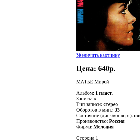
Увеличить картинку
Цена: 640p.
МАТЬЕ Мирей
Альбом:
1 пласт.
Запись:
г.
Тип записи:
стерео
Оборотов в мин.:
33
Состояние (диск/конверт):
оч
Производство:
Россия
Фирма:
Мелодия
Сторона 1