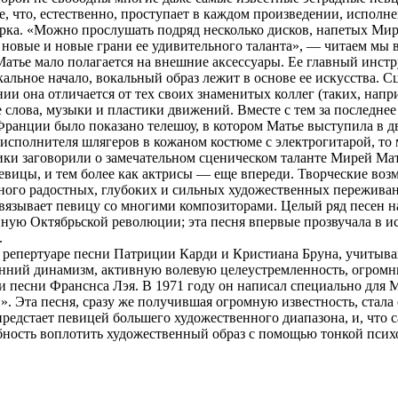
, что, естественно, проступает в каждом произведении, исполн
рка. «Можно прослушать подряд несколько дисков, напетых Мире
е новые и новые грани ее удивительного таланта», — читаем мы в
атье мало полагается на внешние аксессуары. Ее главный инстр
кальное начало, вокальный образ лежит в основе ее искусства. С
ии она отличается от тех своих знаменитых коллег (таких, напр
 слова, музыки и пластики движений. Вместе с тем за последнее
о Франции было показано телешоу, в котором Матье выступила в 
сполнителя шлягеров в кожаном костюме с электрогитарой, то 
ки заговорили о замечательном сценическом таланте Мирей Мать
евицы, и тем более как актрисы — еще впереди. Творческие возмо
ного радостных, глубоких и сильных художественных пережива
вязывает певицу со многими композиторами. Целый ряд песен на
нную Октябрьской революции; эта песня впервые прозвучала в 
.
е репертуаре песни Патриции Карди и Кристиана Бруна, учитыв
енний динамизм, активную волевую целеустремленность, огромн
и песни Франснса Лэя. В 1971 году он написал специально для 
. Эта песня, сразу же получившая огромную известность, стал
редстает певицей большего художественного диапазона, и, что 
обность воплотить художественный образ с помощью тонкой пси