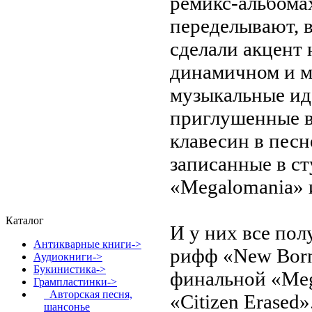
ремикс-альбома
переделывают, 
сделали акцент 
динамичном и м
музыкальные ид
приглушенные в
клавесин в песн
записанные в ст
«Megalomania» и
Каталог
И у них все по
Антикварные книги->
рифф «New Born
Аудиокниги->
Букинистика->
финальной «Me
Грампластинки
->
Авторская песня,
«Citizen Erased»
шансонье