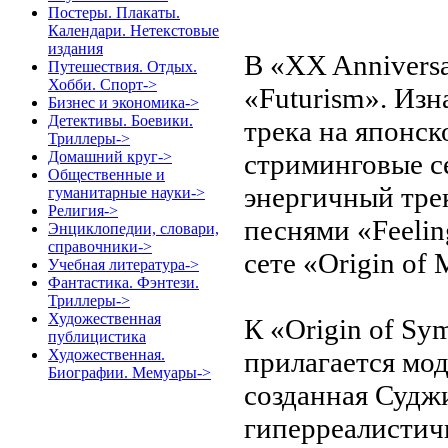
Постеры. Плакаты.
Календари. Нетекстовые
издания
В «XX Annivers
Путешествия. Отдых.
Хобби. Спорт->
«Futurism». Изн
Бизнес и экономика->
Детективы. Боевики.
трека на японск
Триллеры->
стриминговые с
Домашний круг->
Общественные и
энергичный тре
гуманитарные науки->
Религия->
песнями «Feelin
Энциклопедии, словари,
справочники->
сете «Origin of
Учебная литература->
Фантастика. Фэнтези.
Триллеры->
Художественная
К «Origin of S
публицистика
прилагается мо
Художественная.
Биографии. Мемуары->
созданная Судж
гиперреалистич