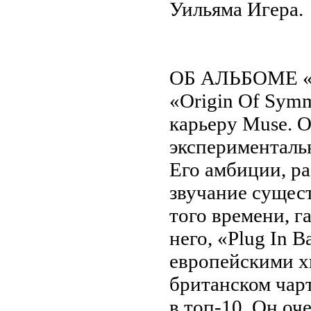
Уильяма Игера.
ОБ АЛЬБОМЕ 
«Origin Of Sym
карьеру Muse. 
эксперименталь
Его амбиции, р
звучание сущес
того времени, г
него, «Plug In 
европейскими хи
британском чар
в топ-10. Он оч