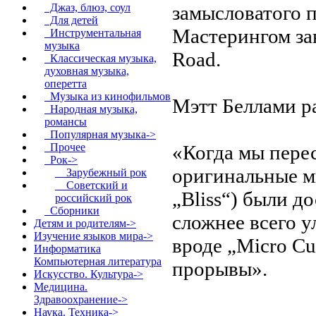
замысловатого 
Джаз, блюз, соул
Для детей
Мастерингом за
Инструментальная
музыка
Road.
Классическая музыка,
духовная музыка,
оперетта
Музыка из кинофильмов
Мэтт Беллами ра
Народная музыка,
романсы
Популярная музыка->
«Когда мы пере
Прочее
Рок
->
оригинальные ми
Зарубежный рок
Советский и
„Bliss“) были д
российский рок
Сборники
сложнее всего 
Детям и родителям->
Изучение языков мира->
вроде „Micro Cu
Информатика
Компьютерная литература
прорывы».
Искусство. Культура->
Медицина.
Здравоохранение->
Наука. Техника->