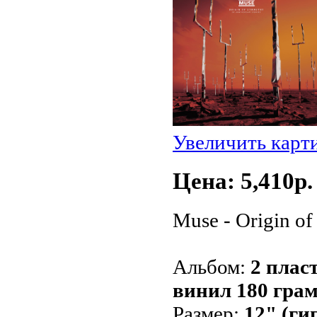
Увеличить карт
Цена: 5,410p.
Muse - Origin o
Альбом:
2 плас
винил 180 гра
Размер:
12" (ги