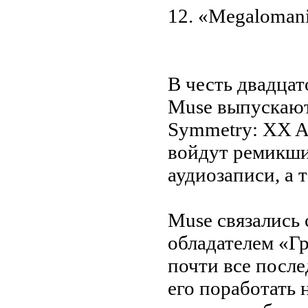
12. «Megaloman
В честь двадца
Muse выпускают
Symmetry: XX A
войдут ремикши
аудиозаписи, а 
Muse связались
обладателем «Г
почти все посл
его поработать