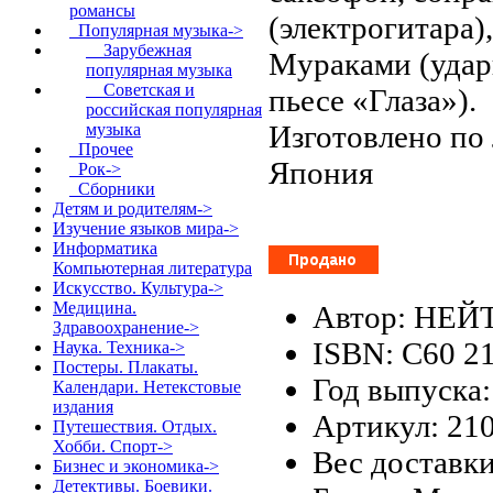
романсы
(электрогитара)
Популярная музыка
->
Зарубежная
Myраками (удар
популярная музыка
Советская и
пьесе «Глаза»).
российская популярная
Изготовлено по 
музыка
Прочее
Япония
Рок->
Сборники
Детям и родителям->
Изучение языков мира->
Информатика
Компьютерная литература
Искусство. Культура->
Медицина.
Автор: НЕЙ
Здравоохранение->
ISBN: С60 2
Наука. Техника->
Постеры. Плакаты.
Год выпуска:
Календари. Нетекстовые
издания
Артикул: 21
Путешествия. Отдых.
Хобби. Спорт->
Вес доставки
Бизнес и экономика->
Детективы. Боевики.