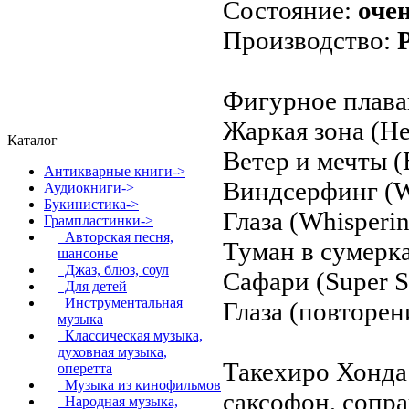
Состояние:
оче
Производство:
Фигурное плава
Жаркая зона (He
Каталог
Ветер и мечты (
Антикварные книги->
Виндсерфинг (W
Аудиокниги->
Букинистика->
Глаза (Whisperi
Грампластинки
->
Авторская песня,
Туман в сумерка
шансонье
Джаз, блюз, соул
Сафари (Super S
Для детей
Инструментальная
Глаза (повторени
музыка
Классическая музыка,
духовная музыка,
Такехиро Хонда
оперетта
Музыка из кинофильмов
саксофон, сопр
Народная музыка,