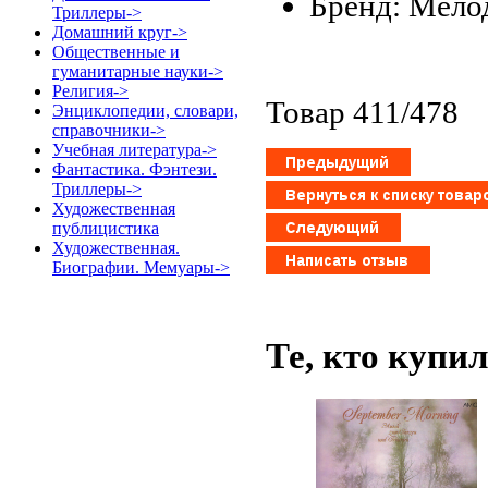
Бренд: Мело
Триллеры->
Домашний круг->
Общественные и
гуманитарные науки->
Религия->
Товар 411/478
Энциклопедии, словари,
справочники->
Учебная литература->
Фантастика. Фэнтези.
Триллеры->
Художественная
публицистика
Художественная.
Биографии. Мемуары->
Те, кто купи