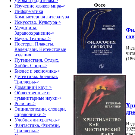
Детям и родителям->
Фото
Изучение языков мира->
Информатика
Компьютерная литература
Искусство. Культура->
Медицина.
Фил
Здравоохранение->
сов
Наука. Техника->
Постеры. Плакаты.
Изда
Календари. Нетекстовые
чит
издания
(186
Путешествия. Отдых.
Хобби. Спорт->
Бизнес и экономика->
Детективы. Боевики.
Триллеры->
Домашний круг->
Общественные и
гуманитарные науки->
Религия->
Хри
Энциклопедии, словари,
дре
справочники->
Учебная литература->
Изда
Фантастика. Фэнтези.
192
Триллеры->
пред