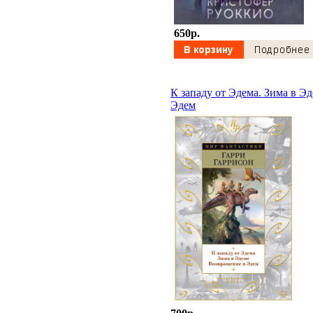
650p.
К западу от Эдема. Зима в Э
Эдем