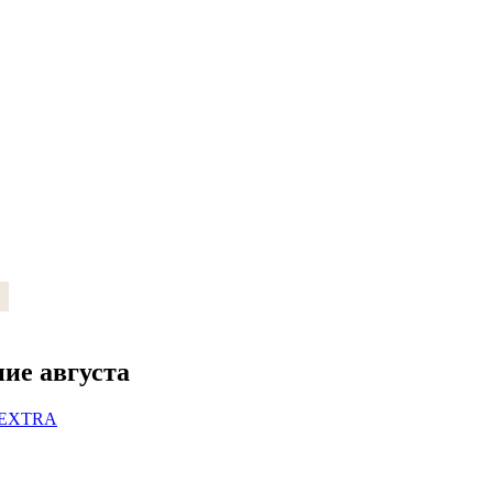
ие августа
а EXTRA