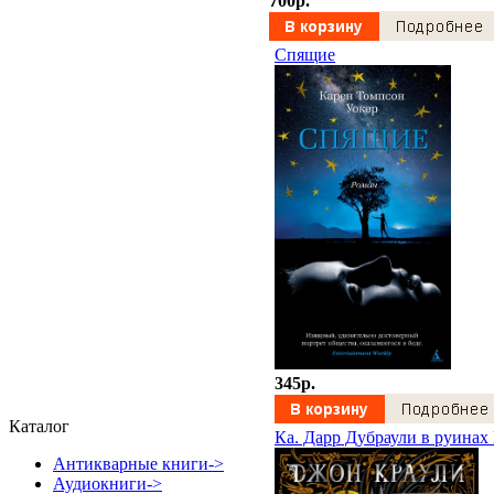
700p.
Спящие
345p.
Каталог
Ка. Дарр Дубраули в руинах
Антикварные книги->
Аудиокниги->