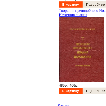
Творения преподобного Иоа
Источник знания
480p.
400p.
Кассия