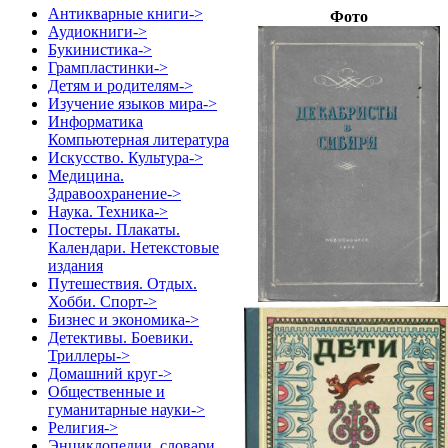
Антикварные книги->
Фото
Аудиокниги->
Букинистика->
Грампластинки->
Детям и родителям->
Изучение языков мира->
Информатика
Компьютерная литература
Искусство. Культура->
Медицина.
Здравоохранение->
Наука. Техника->
Постеры. Плакаты.
Календари. Нетекстовые
издания
Путешествия. Отдых.
Хобби. Спорт->
Бизнес и экономика->
Детективы. Боевики.
Триллеры->
Домашний круг->
Общественные и
гуманитарные науки->
Религия->
Энциклопедии, словари,