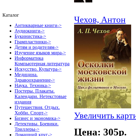
Каталог
Чехов, Антон
Антикварные книги->
Аудиокниги->
Букинистика->
Грампластинки->
Детям и родителям->
Изучение языков мира->
Информатика
Компьютерная литература
Искусство. Культура->
Медицина.
Здравоохранение->
Наука. Техника->
Постеры. Плакаты.
Календари. Нетекстовые
издания
Путешествия. Отдых.
Хобби. Спорт->
Увеличить карт
Бизнес и экономика->
Детективы. Боевики.
Цена: 305p.
Триллеры->
Домашний круг->