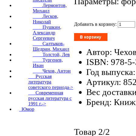
Параметры: форм
Лермонтов,
Михаил
Лесков,
Николай
Добавить в корзину:
Пушкин,
Александр
Сергеевич
Салтыков-
Щедрин, Михаил
Автор: Чехов
Толстой, Лев
ISBN: 978-5
Тургенев,
Иван
Год выпуска:
Чехов, Антон
Русская
Артикул: 85
литература
советского периода->
Вес доставки
Современная
русская литература с
Бренд: Кни
1991 г.->
Юмор
Товар 2/2