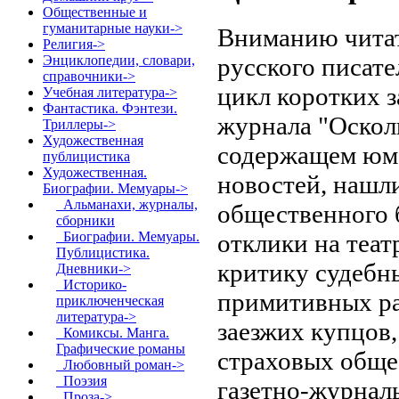
Общественные и
гуманитарные науки->
Вниманию читат
Религия->
русского писате
Энциклопедии, словари,
справочники->
цикл коротких з
Учебная литература->
Фантастика. Фэнтези.
журнала "Осколк
Триллеры->
Художественная
содержащем юм
публицистика
Художественная.
новостей, нашл
Биографии. Мемуары
->
Альманахи, журналы,
общественного 
сборники
отклики на теа
Биографии. Мемуары.
Публицистика.
критику судебн
Дневники->
Историко-
примитивных ра
приключенческая
литература->
заезжих купцов
Комиксы. Манга.
Графические романы
страховых общес
Любовный роман->
Поэзия
газетно-журнал
Проза
->