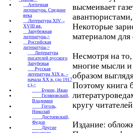
высмеивает газе
Античная
литература. Средние
авантюристами,
века
Литература XIV –
Некоторые зари
XVIII вв.
Зарубежная
материалом для
литература->
Российская
литература
->
Литература
Несмотря на то,
писателей русского
многие мысли и
Зарубежья
Русская
образом выгляд
литература XIX в. –
начала XX в. (до 1917
Поэтому книга б
г.)
->
Бунин, Иван
литературоведа
Гиляровский,
Владимир
кругу читателей
Гоголь,
Николай
Достоевский,
Издание: обложк
Федор
Другие
писатели