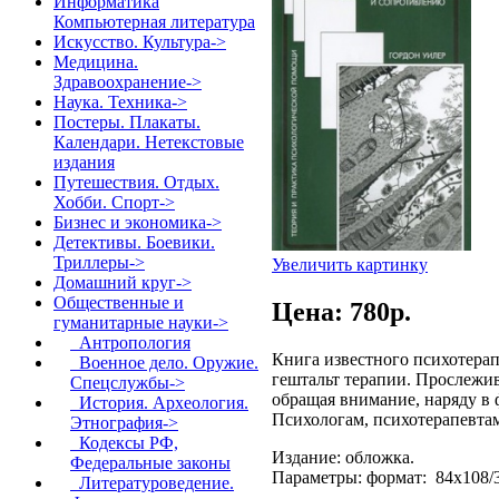
Информатика
Компьютерная литература
Искусство. Культура->
Медицина.
Здравоохранение->
Наука. Техника->
Постеры. Плакаты.
Календари. Нетекстовые
издания
Путешествия. Отдых.
Хобби. Спорт->
Бизнес и экономика->
Детективы. Боевики.
Триллеры->
Увеличить картинку
Домашний круг->
Общественные и
Цена: 780p.
гуманитарные науки
->
Антропология
Книга известного психотерап
Военное дело. Оружие.
гештальт терапии. Прослежив
Спецслужбы->
обращая внимание, наряду в
История. Археология.
Психологам, психотерапевта
Этнография->
Кодексы РФ,
Издание: обложка.
Федеральные законы
Параметры: формат: 84x108/3
Литературоведение.