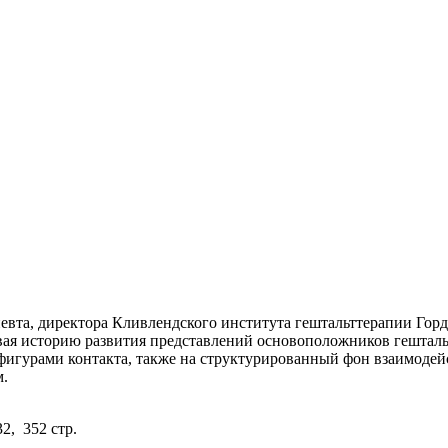
евта, директора Кливлендского института гештальттерапии Горд
ая историю развития представлений основоположников гештальт
 фигурами контакта, также на структурированный фон взаимодей
м.
2, 352 стр.