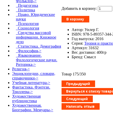
Фольклор->
Педагогика
Добавить в корзину:
Политика
Право. Юридические
науки
Психология
Социология
Автор: Уилер Г.
Средства массовой
ISBN: 978-5-89357-344-
информации. Книжное
Год выпуска: 2016
дело
Серия:
Теория и практ
Статистика. Демография
Артикул: 31632
Философия->
Вес доставки: 400гр
Языкознание.
Бренд: Смысл
Филологические науки.
Риторика->
Религия->
Энциклопедии, словари,
Товар 175/350
справочники->
Учебная литература->
Фантастика. Фэнтези.
Триллеры->
Художественная
публицистика
Художественная.
Биографии. Мемуары->