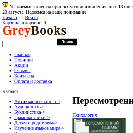
Уважаемые клиенты приносим свои извинения, но с 18 июля 
23 августа. Надеемся на ваше понимание.
Начало
|
Войти
Корзина:
в корзине:
0
Главная
Новинки
Акции
Отзывы
Контакты
Оплата и доставка
Каталог
Пересмотренн
Антикварные книги->
Аудиокниги->
Букинистика->
Психология
Грампластинки->
Детям и родителям->
Изучение языков мира->