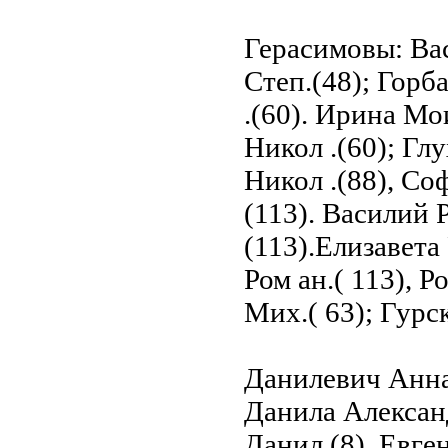
Герасимовы: Вас
Степ.(48); Горб
.(60). Ирина Мои
Никол .(60); Гл
Никол .(88), Со
(113). Василий 
(113).Елизавета
Ром ан.( 113), Р
Мих.( 63); Гурс
Данилевич Анна 
Данила Александ
Данил.(8), Евге