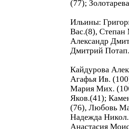
(77); Золотарев
Ильины: Григор
Вас.(8), Степан
Александр Дмитр
Дмитрий Потап.
Кайдурова Александра Апександр. (63); Калабуховы: Агафья Ив. (100), Андрей Мих. (100),Иван Мих. (100), Мария Мих. (100) .Михаил Петр. (100); Каменнова Павла Яков.(41); Каменские: Афиноген Макс.(76), Евдокия Ив.(76), Любовь Макс.(76), Максимилиан Антон.(76). Надежда Никол. (76). Николай Макс.(76); Караичевы: Анастасия Моисеев. (60), Иван Фаддеев. (60),Фаддей Фаддеев. (60); Каргины: Антип Карнеев. (21), Евмений Антип.(21), Матвей Антип.(21), Февронья Филипп.(21); Карнеевы: Василий Никол.(69), Евдокия Ив. (69), Николай Вас.(69); Каршина(65); Киреевы: Виктор Степ.(70), Иван Степ.(70), Мария Александр.(70), Степан Ив.(70); Кирсанова Мария Георг.(90); Китнович Александра Вас.(8); Ковалевы: Александра Григ. (110). Екатерина Никол. (110); Кожановы: Александр Степ.(18). Вера Александр.(18). Евгения Никиф.(18), Наталья Александр (18); Кокины: Александр Егор. (6), Александр Сем. (6,7), Александра Вас.(8), Александра Конст. (10). Анна Андр.(7), Анна Казьм. (6). Анна Сем.(7), Варвара Вас.(6). Варвара Казьм. (6), Василий Вас.(9). Василий Егор.(6,8). Василий Зах.(5), Василий Яков. (7). Вера Вас.(9), Георгий Вас.(9). Григорий Афан. (10). Дмитрий (10). Егор Вас.(5.6). Елизавета Казьм. (6). Ефим Афан.(10), Захар (10), Иван Конст.(9), Иван Сем.(6,7.8). Казьма Вас.(5,6), Константин Ив.(9). Лукьян (10). Людмила Вас.(9), Людмила Георг.(9). Людмила Сем.(6.7.8). Максим Казьм.(6,7), Мария Егор. (6), Мария Павл. (10). Мария Петр.(5,7), Михаил Вас.(7), Михаил Егор.(6,8), Михаил Казьм.(6,7), Надежда Яков.(8), Павел Петр.(8), Петр Вас.(6), Раиса Егор.(6.8), Семен Вас.(6.7), Серафима Егор.(6.8), Серафима Матв. (6). Татьяна Вас.(9), Ульяна Макс.(8). Федор Павл. (10). Фекла Ив.(9). Яков Вас.(5); Колесниковы: А.В.(15), Агафья Ив.(17), Александр Степ. (15), Александра Фалолеев.(15). Алексей (11). Алексей Никол.(15). Анастасия Антон.(13), Андрей(15), Андрей Андр.(13), Андрей Вас.(13), Андрей Нефед.(15), Андрей Павп.(12). Анна(19). Айна Афан.(15). Анна Дмитр.(17). Анна Ив.(13). Афанасий Никол.(16), Василий(16). Василий Петр.(13), Василий Сем.(13). Василий Степ.(16), Виктор Никиф.(16). Владимир Ив.(16). Григорий(11,16), Григорий Ильич(13), Григорий Яков.(12), Георгий Алексанр. (16). Георгий Алексеев.(16). Давид Вас.(13). Дементий(12), Дмитрий Ильич(17). Дмитрий Федот.(16). Евгения Никиф.(18). Еадокия Яков.(17), Егор Петр.(13). Екатерина Степ.(15.16). Екатерина Фалолеев.(15). Елена Ив.(17), Елена Ильин.(17), Еликонида Казьм.(11). Иван(12,16.17), Иван Андр.(13), Иван Вас.(17),Иван Никит.(17), Игнат Мих.(13). Илья(12). Илья Ив.(17), Илья Серг(13),Иосиф(17),Иосиф Ив.(18),Исай Яков. (12), Казьма Осип.(11), Карп(12). Кирилл Ив.(18), Константин Петр.(18), Лукьян(12). Лукьян Яков.(12), Мария(18), Мария Андр.(13), Мария Фалолеев.(15),Марфа(15), Матрена Ив.(13), Михаил(18). Михаил Ив.(14.18), Михей Вас.(14). Михей Ив.(14), Никита (12), Никита Ив.(14), Никита Павл.(18), Никифор Ив.(18), Никифор Иллар.(18). Николай(18). Николай Лаврент.(19), Николай Мих.(18). Николай Степ.(14), Николай Фалолеев.(15). Нифокт(19). Ольга(14), Павел Александр.(19), Павел 