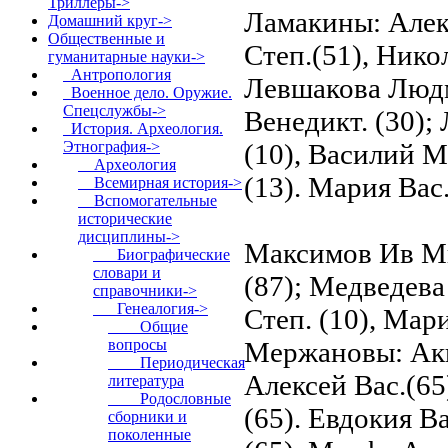
Триллеры->
Ламакины: Алекс
Домашний круг->
Общественные и
Степ.(51), Нико
гуманитарные науки
->
Антропология
Левшакова Людм
Военное дело. Оружие.
Спецслужбы->
Венедикт. (30);
История. Археология.
(10), Василий М
Этнография
->
Археология
(13). Мария Вас
Всемирная история->
Вспомогательные
исторические
дисциплины
->
Максимов Ив Ми
Биографические
словари и
(87); Медведева
справочники->
Генеалогия
->
Степ. (10), Мар
Общие
Мержановы: Акил
вопросы
Периодическая
Алексей Вас.(65
литература
Родословные
(65). Евдокия Ва
сборники и
поколенные