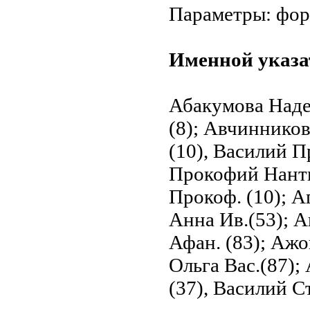
Параметры: форм
Именной указа
Абакумова Наде
(8); Авчинников
(10), Василий П
Прокофий Нантип
Прокоф. (10); 
Анна Ив.(53); 
Афан. (83); Ажо
Ольга Вас.(87);
(37), Василий Ст