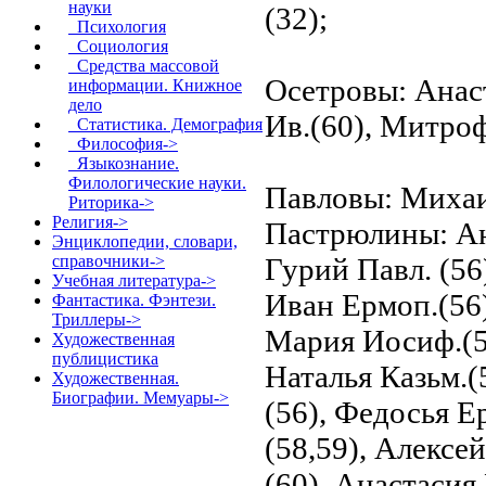
науки
(32);
Психология
Социология
Средства массовой
Осетровы: Анаст
информации. Книжное
дело
Ив.(60), Митроф
Статистика. Демография
Философия->
Языкознание.
Филологические науки.
Павловы: Михаил Ерофеев.(87). Ниталья Ив.(87); Пастрюлины: Антонина Иосиф.(56), Георгий Павл.(56), Гурий Павл. (56), .Дмитрий Павл.(56). Ермол Матв.(55). Иван Ермоп.(56). Иван Иосиф.(56), Иосиф Ив.(56). Мария Иосиф.(56), Марфа Ермоп.(56), Матвей(55), Наталья Казьм.(56), Наталья Меркул. (56), Павел Иосиф.(56), Федосья Ермол.(56); Пастушковы: Александр Степ.(58,59), Алексей Ив.(58), Алексей Степ.(59). Анастасия (60), Анастасия Моисеев. (60), Анисим Сем .(59), Антонина Степ.(58), Борис Никиф.(58), Борис Никоп.(58), Валентина Степ.(58,59). Варлам(бО), Василий Евмениев.(58), Василий Никон.(58), Виктор Степ.(58,59), Владимир Алексеев.(58), Герасим (59), Дамиан Алексеев.(58), Евмений Алексеев.(58), Елена Алексеев. (58), Елена Степ.(58,59), Ермил Никиф.(58), Захар(60), Захар Сем.(59), Иван(60), Иван Ларион. (58), Иван Савост.(58). Игнат(57),Иосиф Алексеев.(58).Ирина(60),Ирина Моисеев. (60), Ирина Никол. (60), Ларион Игнат.(58), Лариса Степ.(58), Максим Герасим.(59), Мария Алексеев.(58). Марк Савост.(58), Моисей Никиф. (60), Никифор(59), Никифор Никол. (58), Никифор Савост.(58). Николай Алексеев.(56), Николай Степ.(58), Никон Никол. (58), Петр(60), Петр Степ.(58.59), Петр Филипп. (60), Роман Савост.(58), Савостьян Алексеев.(58), Семен(59), Степан Алексеев. (56). Федор Никиф.(58), Федот Никиф. (58).Харитина Аким.(58); Персияновы: Александр Андр. (66.67). Александр Вас.(61).Александр Ив.(63), Александр Кузьм.(70), Александр Мих.(70). Александра Александр. (63). Александра Андр.(71), Александра Вас.(61), Александра Мих.(70), Алексей Ив.(65,66,71), Андрей Андр.(66.67), Андрей Ив.(65,66), Андрей Степ.(64). Андрей Фед.(63), Андроник Ив.(71), Анна Андр. (63), Анна Ив.(65), Анна Мих.(70),Анна Никол .(66) .Анна Фед. (63), Антонина Андр.(65.68). Антонина Фед.(64). Борис(71). Ванифатий Ив.(71),Варвара(66), Варвара Вас.(68). Варвара Ив.(65,71). Василий Алексеев.(68). Василий Вас.(61,62), Василий Ив.(69), Вера Александр. (61),Вера Алексеев.(68). Вера Андр. (65). Виктор Вас.(69), Владимир(71), Владимир Андр. (66,67), Владимир Львов.(71),Владимир Никол. (66). Всеволод Андр.(65). Гаврила(69), Георгий (71), Георгий Афиноген.(71), Георгий Вас.(61), Дмитрий Андр. (65,68), Дмитрий Павл.(72), Евгений Макс.(72), Евдокия Дмитр.(62), Евдокия Ив.(69), Екатерина(64), Екатерина Ив.(70), Екатерина Мирон. (63), Екатерина Фед.(63), Елена Вас.(61,62), Елизавета Мих. (63), Елизавета Фед.(63,64), Ефросинья Ив.(65), Зинаида Дмитр.(72), Иван (69). Иван Андр. (65), Иван Вас.(61.62), Иван Григ. (70). Иван Ив.(65,72),Иван Фед. (63), Клим (68) .Леонид Фед.(63.64),Любовь (64). Любовь Вас.(61,6б). Любовь Ив.(63), Мария Александр. (70). Мария Вас.(61), Мария Мих.(70). Мария Никол.(67). Марфа Андр.(65), Марфа Вас.(61,62). Матрена Андр.(70), Мелентина Фед.(63.64). Михаил Ив.(70), Надежда Фед.(70). Николай (72), Николай Андр.(66, 67), Николай Афиноген.(72), Николай Вас.(61.62), Николай Дмитр.(72), Николай Мих. (70), Павел Андр. (65). Павел Вас.(61,62), Павел Григ.(70). Павла Вас.(61), Павла Ив. (65), Парфен Ив.(70), Петр(69,72), Петр Андр. (65), Петр Дмитр. (72), Петр Ив. (65, 66), Прасковья Мих. (70), Ростислав Андр. (65,68), Сафон(68), Сергей(72), Софья Александр. (61). Софья Андр. (66), Степан(68), Степан Ив.(72), Степан Степ.(70), Татьяна Андр. (65, 68), Татьяна Ив.(65), Федор А
Риторика->
Религия->
Энциклопедии, словари,
справочники->
Учебная литература->
Фантастика. Фэнтези.
Триллеры->
Художественная
публицистика
Художественная.
Биографии. Мемуары->