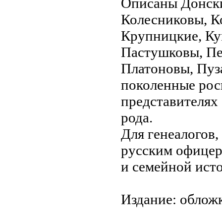
Описаны Донски
Колесниковы, К
Крупницкие, Ку
Пастушковы, Пе
Платоновы, Пуз
поколенные росп
представителях
рода.
Для генеалогов
русским офицер
и семейной ист
Издание: обложк