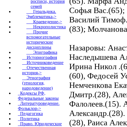
(65). Марфа Андр
росписи, история
семей
Софья Вас.(65);
Геральдика.
Эмблематика->
Василий Тимоф.
Краеведение->
(83); Молчанова
Некрополистика
Прочие
вспомогательные
исторические
Назаровы: Анаст
дисциплины
Эпиграфика
Наследышева Ал
Историография
Источниковедение
Ирина Никол .(6
Отечественная
история->
(60), Федосей У
Этнография
Немченкова Ека
(этнология,
народоведение)
Дмитр.(28), Але
Кодексы РФ,
Федеральные законы
Фалолеев.(15). 
Литературоведение.
Фольклор->
Александр.(28).
Педагогика
Политика
(28), Раиса Але
Право. Юридические